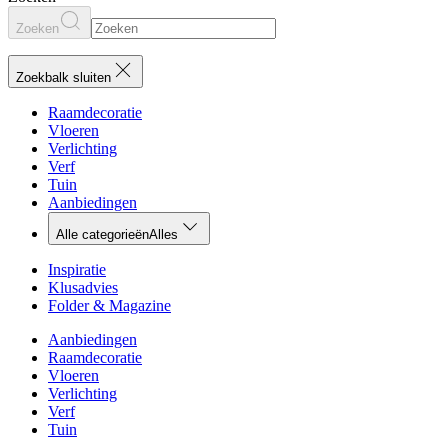
Zoeken
Zoekbalk sluiten
Raamdecoratie
Vloeren
Verlichting
Verf
Tuin
Aanbiedingen
Alle categorieën
Alles
Inspiratie
Klusadvies
Folder & Magazine
Aanbiedingen
Raamdecoratie
Vloeren
Verlichting
Verf
Tuin