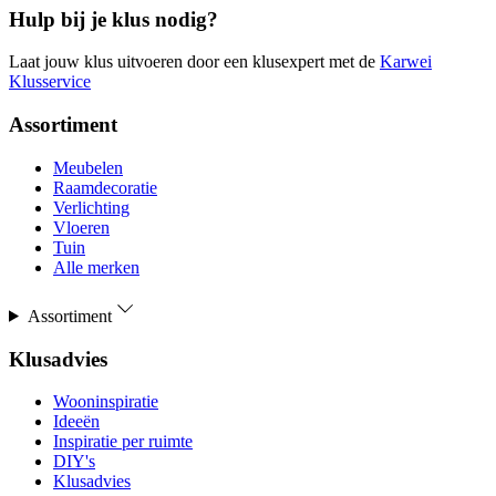
Hulp bij je klus nodig?
Laat jouw klus uitvoeren door een klusexpert met de
Karwei
Klusservice
Assortiment
Meubelen
Raamdecoratie
Verlichting
Vloeren
Tuin
Alle merken
Assortiment
Klusadvies
Wooninspiratie
Ideeën
Inspiratie per ruimte
DIY's
Klusadvies