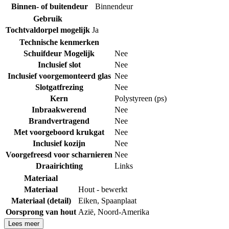
Binnen- of buitendeur
Binnendeur
Gebruik
Tochtvaldorpel mogelijk
Ja
Technische kenmerken
Schuifdeur Mogelijk
Nee
Inclusief slot
Nee
Inclusief voorgemonteerd glas
Nee
Slotgatfrezing
Nee
Kern
Polystyreen (ps)
Inbraakwerend
Nee
Brandvertragend
Nee
Met voorgeboord krukgat
Nee
Inclusief kozijn
Nee
Voorgefreesd voor scharnieren
Nee
Draairichting
Links
Materiaal
Materiaal
Hout - bewerkt
Materiaal (detail)
Eiken
,
Spaanplaat
Oorsprong van hout
Azië
,
Noord-Amerika
Lees meer