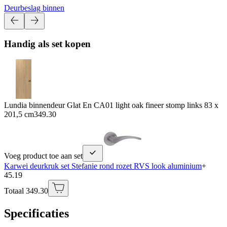
Deurbeslag binnen
Handig als set kopen
Lundia binnendeur Glat En CA01 light oak fineer stomp links 83 x
201,5 cm
349.30
Voeg product toe aan set
Karwei deurkruk set Stefanie rond rozet RVS look aluminium
+
45.19
Totaal 349.30
Specificaties