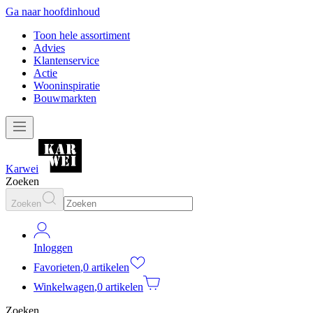
Ga naar hoofdinhoud
Toon hele assortiment
Advies
Klantenservice
Actie
Wooninspiratie
Bouwmarkten
Karwei
Zoeken
Zoeken
Inloggen
Favorieten
,
0 artikelen
Winkelwagen
,
0 artikelen
Zoeken