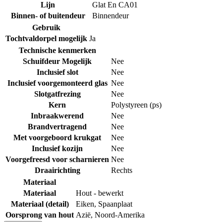
Lijn
Glat En CA01
Binnen- of buitendeur
Binnendeur
Gebruik
Tochtvaldorpel mogelijk
Ja
Technische kenmerken
Schuifdeur Mogelijk
Nee
Inclusief slot
Nee
Inclusief voorgemonteerd glas
Nee
Slotgatfrezing
Nee
Kern
Polystyreen (ps)
Inbraakwerend
Nee
Brandvertragend
Nee
Met voorgeboord krukgat
Nee
Inclusief kozijn
Nee
Voorgefreesd voor scharnieren
Nee
Draairichting
Rechts
Materiaal
Materiaal
Hout - bewerkt
Materiaal (detail)
Eiken
,
Spaanplaat
Oorsprong van hout
Azië
,
Noord-Amerika