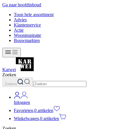
Ga naar hoofdinhoud
Toon hele assortiment
Advies
Klantenservice
Actie
Wooninspiratie
Bouwmarkten
Karwei
Zoeken
Zoeken
Inloggen
Favorieten
,
0 artikelen
Winkelwagen
,
0 artikelen
Zoeken