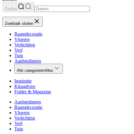
Zoeken
Zoekbalk sluiten
Raamdecoratie
Vloeren
Verlichting
Verf
Tuin
Aanbiedingen
Alle categorieën
Alles
Inspiratie
Klusadvies
Folder & Magazine
Aanbiedingen
Raamdecoratie
Vloeren
Verlichting
Verf
Tuin