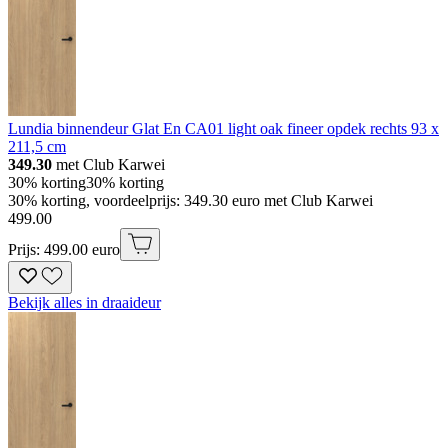
Lundia binnendeur Glat En CA01 light oak fineer opdek rechts 93 x
211,5 cm
349.30
met Club Karwei
30% korting
30% korting
30% korting, voordeelprijs: 349.30 euro met Club Karwei
499
.
00
Prijs: 499.00 euro
Bekijk alles in draaideur