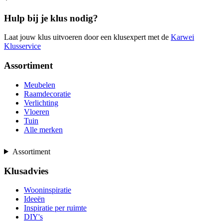
Hulp bij je klus nodig?
Laat jouw klus uitvoeren door een klusexpert met de
Karwei
Klusservice
Assortiment
Meubelen
Raamdecoratie
Verlichting
Vloeren
Tuin
Alle merken
Assortiment
Klusadvies
Wooninspiratie
Ideeën
Inspiratie per ruimte
DIY's