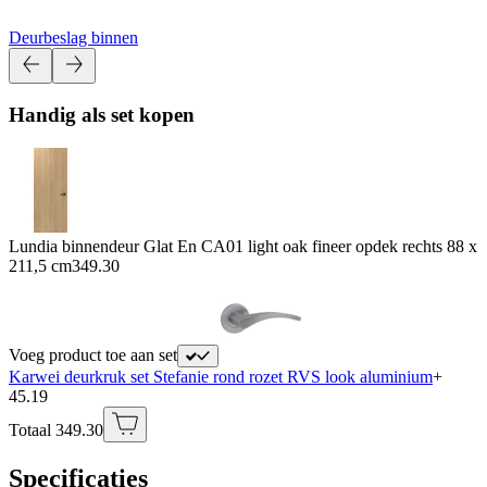
Deurbeslag binnen
Handig als set kopen
Lundia binnendeur Glat En CA01 light oak fineer opdek rechts 88 x
211,5 cm
349.30
Voeg product toe aan set
Karwei deurkruk set Stefanie rond rozet RVS look aluminium
+
45.19
Totaal 349.30
Specificaties