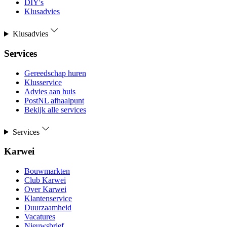
DIY's
Klusadvies
Klusadvies
Services
Gereedschap huren
Klusservice
Advies aan huis
PostNL afhaalpunt
Bekijk alle services
Services
Karwei
Bouwmarkten
Club Karwei
Over Karwei
Klantenservice
Duurzaamheid
Vacatures
Nieuwsbrief