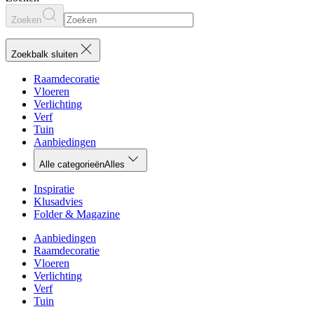
Zoeken
Zoekbalk sluiten
Raamdecoratie
Vloeren
Verlichting
Verf
Tuin
Aanbiedingen
Alle categorieën
Alles
Inspiratie
Klusadvies
Folder & Magazine
Aanbiedingen
Raamdecoratie
Vloeren
Verlichting
Verf
Tuin