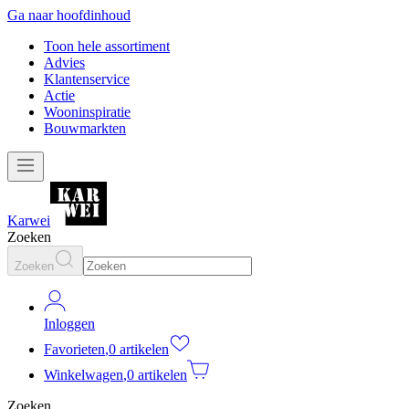
Ga naar hoofdinhoud
Toon hele assortiment
Advies
Klantenservice
Actie
Wooninspiratie
Bouwmarkten
Karwei
Zoeken
Zoeken
Inloggen
Favorieten
,
0 artikelen
Winkelwagen
,
0 artikelen
Zoeken