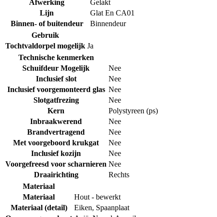
Afwerking
Gelakt
Lijn
Glat En CA01
Binnen- of buitendeur
Binnendeur
Gebruik
Tochtvaldorpel mogelijk
Ja
Technische kenmerken
Schuifdeur Mogelijk
Nee
Inclusief slot
Nee
Inclusief voorgemonteerd glas
Nee
Slotgatfrezing
Nee
Kern
Polystyreen (ps)
Inbraakwerend
Nee
Brandvertragend
Nee
Met voorgeboord krukgat
Nee
Inclusief kozijn
Nee
Voorgefreesd voor scharnieren
Nee
Draairichting
Rechts
Materiaal
Materiaal
Hout - bewerkt
Materiaal (detail)
Eiken
,
Spaanplaat