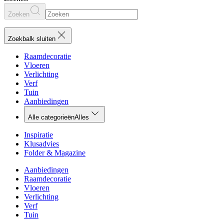
Zoeken
Zoekbalk sluiten
Raamdecoratie
Vloeren
Verlichting
Verf
Tuin
Aanbiedingen
Alle categorieën
Alles
Inspiratie
Klusadvies
Folder & Magazine
Aanbiedingen
Raamdecoratie
Vloeren
Verlichting
Verf
Tuin