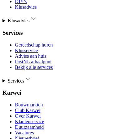
DIY's
Klusadvies
Klusadvies
Services
Gereedschap huren
Klusservice
Advies aan huis
PostNL afhaalpunt
Bekijk alle services
Services
Karwei
Bouwmarkten
Club Karwei
Over Karwei
Klantenservice
Duurzaamheid
Vacatures
Nieuwsbrief