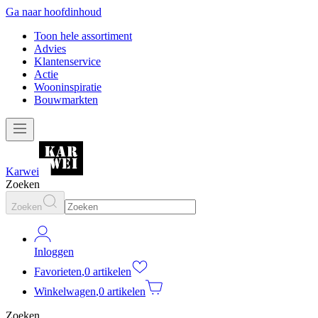
Ga naar hoofdinhoud
Toon hele assortiment
Advies
Klantenservice
Actie
Wooninspiratie
Bouwmarkten
Karwei
Zoeken
Zoeken
Inloggen
Favorieten
,
0 artikelen
Winkelwagen
,
0 artikelen
Zoeken