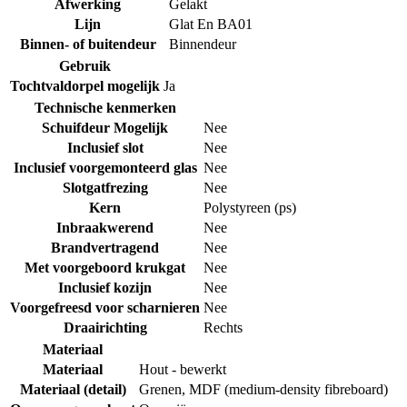
Afwerking
Gelakt
Lijn
Glat En BA01
Binnen- of buitendeur
Binnendeur
Gebruik
Tochtvaldorpel mogelijk
Ja
Technische kenmerken
Schuifdeur Mogelijk
Nee
Inclusief slot
Nee
Inclusief voorgemonteerd glas
Nee
Slotgatfrezing
Nee
Kern
Polystyreen (ps)
Inbraakwerend
Nee
Brandvertragend
Nee
Met voorgeboord krukgat
Nee
Inclusief kozijn
Nee
Voorgefreesd voor scharnieren
Nee
Draairichting
Rechts
Materiaal
Materiaal
Hout - bewerkt
Materiaal (detail)
Grenen
,
MDF (medium-density fibreboard)