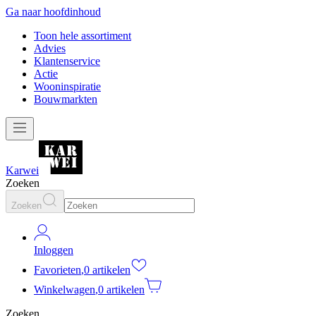
Ga naar hoofdinhoud
Toon hele assortiment
Advies
Klantenservice
Actie
Wooninspiratie
Bouwmarkten
Karwei
Zoeken
Zoeken
Inloggen
Favorieten
,
0 artikelen
Winkelwagen
,
0 artikelen
Zoeken