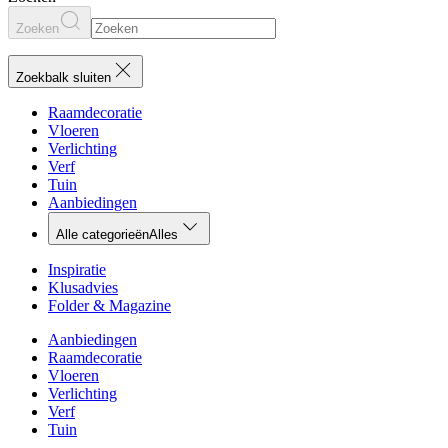
Zoeken
Zoekbalk sluiten
Raamdecoratie
Vloeren
Verlichting
Verf
Tuin
Aanbiedingen
Alle categorieën
Alles
Inspiratie
Klusadvies
Folder & Magazine
Aanbiedingen
Raamdecoratie
Vloeren
Verlichting
Verf
Tuin