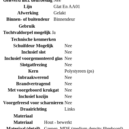
Geleverd incl. deurbeslag
Nee
Lijn
Glat En AA01
Afwerking
Gelakt
Binnen- of buitendeur
Binnendeur
Gebruik
Tochtvaldorpel mogelijk
Ja
Technische kenmerken
Schuifdeur Mogelijk
Nee
Inclusief slot
Nee
Inclusief voorgemonteerd glas
Nee
Slotgatfrezing
Nee
Kern
Polystyreen (ps)
Inbraakwerend
Nee
Brandvertragend
Nee
Met voorgeboord krukgat
Nee
Inclusief kozijn
Nee
Voorgefreesd voor scharnieren
Nee
Draairichting
Links
Materiaal
Materiaal
Hout - bewerkt
Materiaal (detail)
Grenen
,
MDF (medium-density fibreboard)