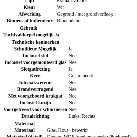
Lijn
Frama Tva 2I01
Kleur
Wit
Afwerking
Gegrond / met grondverflaag
Binnen- of buitendeur
Binnendeur
Gebruik
Tochtvaldorpel mogelijk
Ja
Technische kenmerken
Schuifdeur Mogelijk
Ja
Inclusief slot
Nee
Inclusief voorgemonteerd glas
Nee
Slotgatfrezing
Ja
Kern
Gelamineerd
Inbraakwerend
Nee
Brandvertragend
Nee
Met voorgeboord krukgat
Nee
Inclusief kozijn
Nee
Voorgefreesd voor scharnieren
Nee
Draairichting
Links
,
Rechts
Materiaal
Materiaal
Glas
,
Hout - bewerkt
Materiaal (detail)
Grenen
,
MDF (medium-density fibreboard)