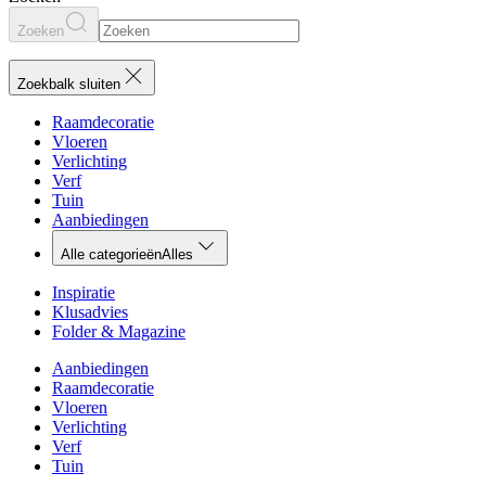
Zoeken
Zoekbalk sluiten
Raamdecoratie
Vloeren
Verlichting
Verf
Tuin
Aanbiedingen
Alle categorieën
Alles
Inspiratie
Klusadvies
Folder & Magazine
Aanbiedingen
Raamdecoratie
Vloeren
Verlichting
Verf
Tuin