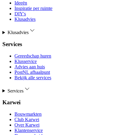
Ideeën
Inspiratie per ruimte
DIY's
Klusadvies
Klusadvies
Services
Gereedschap huren
Klusservice
Advies aan huis
PostNL afhaalpunt
Bekijk alle services
Services
Karwei
Bouwmarkten
Club Karwei
Over Karwei
Klantenservice