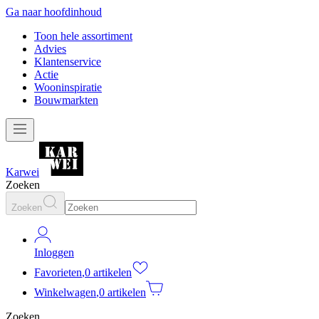
Ga naar hoofdinhoud
Toon hele assortiment
Advies
Klantenservice
Actie
Wooninspiratie
Bouwmarkten
Karwei
Zoeken
Zoeken
Inloggen
Favorieten
,
0 artikelen
Winkelwagen
,
0 artikelen
Zoeken