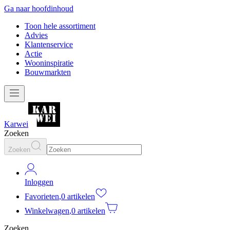
Ga naar hoofdinhoud
Toon hele assortiment
Advies
Klantenservice
Actie
Wooninspiratie
Bouwmarkten
Karwei
Zoeken
Zoeken
Inloggen
Favorieten
,
0 artikelen
Winkelwagen
,
0 artikelen
Zoeken