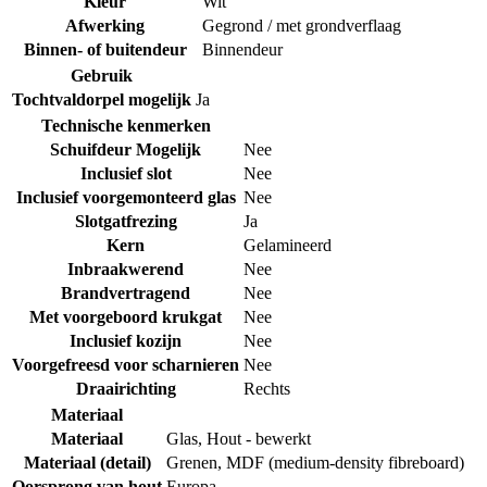
Kleur
Wit
Afwerking
Gegrond / met grondverflaag
Binnen- of buitendeur
Binnendeur
Gebruik
Tochtvaldorpel mogelijk
Ja
Technische kenmerken
Schuifdeur Mogelijk
Nee
Inclusief slot
Nee
Inclusief voorgemonteerd glas
Nee
Slotgatfrezing
Ja
Kern
Gelamineerd
Inbraakwerend
Nee
Brandvertragend
Nee
Met voorgeboord krukgat
Nee
Inclusief kozijn
Nee
Voorgefreesd voor scharnieren
Nee
Draairichting
Rechts
Materiaal
Materiaal
Glas
,
Hout - bewerkt
Materiaal (detail)
Grenen
,
MDF (medium-density fibreboard)
Oorsprong van hout
Europa