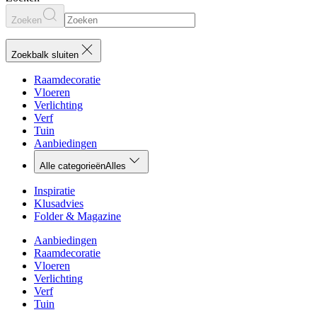
Zoeken
Zoekbalk sluiten
Raamdecoratie
Vloeren
Verlichting
Verf
Tuin
Aanbiedingen
Alle categorieën
Alles
Inspiratie
Klusadvies
Folder & Magazine
Aanbiedingen
Raamdecoratie
Vloeren
Verlichting
Verf
Tuin