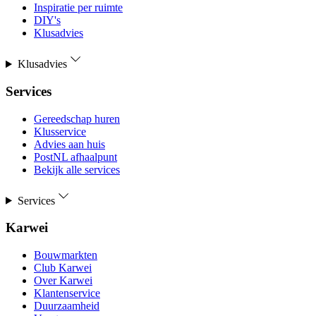
Inspiratie per ruimte
DIY's
Klusadvies
Klusadvies
Services
Gereedschap huren
Klusservice
Advies aan huis
PostNL afhaalpunt
Bekijk alle services
Services
Karwei
Bouwmarkten
Club Karwei
Over Karwei
Klantenservice
Duurzaamheid