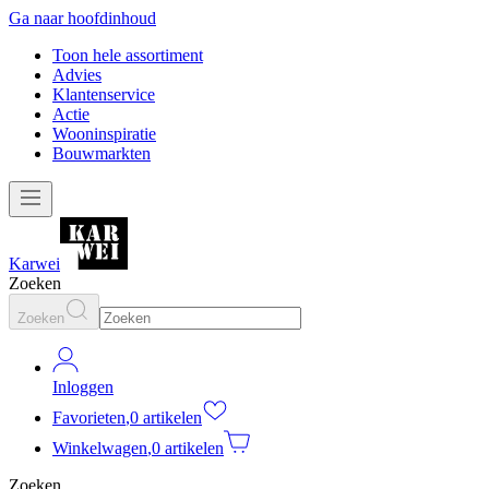
Ga naar hoofdinhoud
Toon hele assortiment
Advies
Klantenservice
Actie
Wooninspiratie
Bouwmarkten
Karwei
Zoeken
Zoeken
Inloggen
Favorieten
,
0 artikelen
Winkelwagen
,
0 artikelen
Zoeken