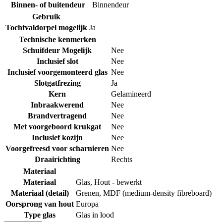
Binnen- of buitendeur
Binnendeur
Gebruik
Tochtvaldorpel mogelijk
Ja
Technische kenmerken
Schuifdeur Mogelijk
Nee
Inclusief slot
Nee
Inclusief voorgemonteerd glas
Nee
Slotgatfrezing
Ja
Kern
Gelamineerd
Inbraakwerend
Nee
Brandvertragend
Nee
Met voorgeboord krukgat
Nee
Inclusief kozijn
Nee
Voorgefreesd voor scharnieren
Nee
Draairichting
Rechts
Materiaal
Materiaal
Glas
,
Hout - bewerkt
Materiaal (detail)
Grenen
,
MDF (medium-density fibreboard)
Oorsprong van hout
Europa
Type glas
Glas in lood