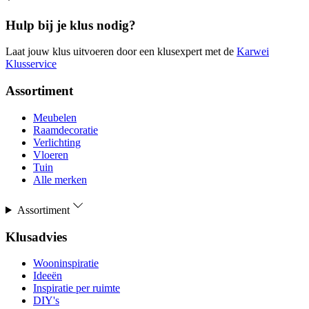
Hulp bij je klus nodig?
Laat jouw klus uitvoeren door een klusexpert met de
Karwei
Klusservice
Assortiment
Meubelen
Raamdecoratie
Verlichting
Vloeren
Tuin
Alle merken
Assortiment
Klusadvies
Wooninspiratie
Ideeën
Inspiratie per ruimte
DIY's