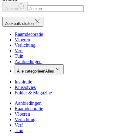
Zoeken
Zoekbalk sluiten
Raamdecoratie
Vloeren
Verlichting
Verf
Tuin
Aanbiedingen
Alle categorieën
Alles
Inspiratie
Klusadvies
Folder & Magazine
Aanbiedingen
Raamdecoratie
Vloeren
Verlichting
Verf
Tuin