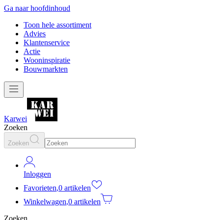
Ga naar hoofdinhoud
Toon hele assortiment
Advies
Klantenservice
Actie
Wooninspiratie
Bouwmarkten
Karwei
Zoeken
Zoeken
Inloggen
Favorieten
,
0 artikelen
Winkelwagen
,
0 artikelen
Zoeken