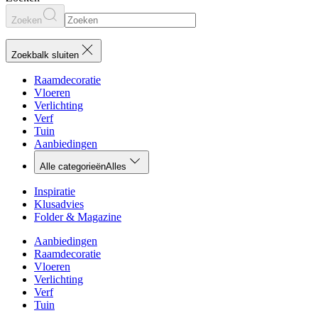
Zoeken
Zoekbalk sluiten
Raamdecoratie
Vloeren
Verlichting
Verf
Tuin
Aanbiedingen
Alle categorieën
Alles
Inspiratie
Klusadvies
Folder & Magazine
Aanbiedingen
Raamdecoratie
Vloeren
Verlichting
Verf
Tuin