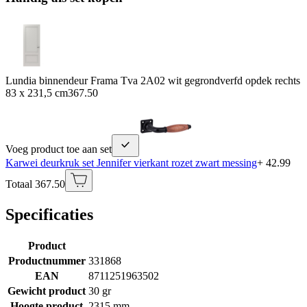
Lundia binnendeur Frama Tva 2A02 wit gegrondverfd opdek rechts
83 x 231,5 cm
367.50
Voeg product toe aan set
Karwei deurkruk set Jennifer vierkant rozet zwart messing
+ 42.99
Totaal 367.50
Specificaties
Product
Productnummer
331868
EAN
8711251963502
Gewicht product
30 gr
Hoogte product
2315 mm