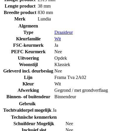
Lengte product
38 mm
Breedte product
830 mm
Merk
Lundia
Algemeen
Type
Draaideur
Kleurfamilie
Wit
FSC-keurmerk
Ja
PEFC Keurmerk
Nee
Uitvoering
Opdek
Woonstijl
Klassiek
Geleverd incl. deurbeslag
Nee
Lijn
Frama Tva 2A02
Kleur
Wit
Afwerking
Gegrond / met grondverflaag
Binnen- of buitendeur
Binnendeur
Gebruik
Tochtvaldorpel mogelijk
Ja
Technische kenmerken
Schuifdeur Mogelijk
Nee
Inclusief slot
Nee