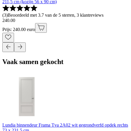
211,5 cm (kozijn 56 x 90 cm)
(
3
)
Beoordeeld met 3.7 van de 5 sterren, 3 klantreviews
240
.
00
Prijs: 240.00 euro
Vaak samen gekocht
Lundia binnendeur Frama Tva 2A02 wit gegrondverfd opdek rechts
73 x 231,5 cm