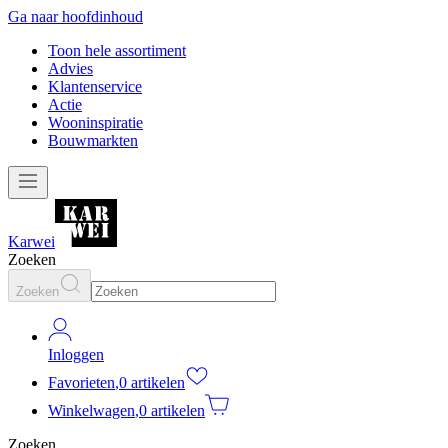
Ga naar hoofdinhoud
Toon hele assortiment
Advies
Klantenservice
Actie
Wooninspiratie
Bouwmarkten
Karwei
Zoeken
Zoeken
Inloggen
Favorieten
,
0 artikelen
Winkelwagen
,
0 artikelen
Zoeken