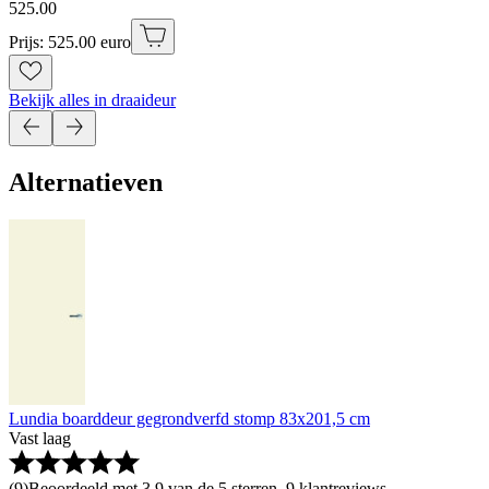
525
.
00
Prijs: 525.00 euro
Bekijk alles in draaideur
Alternatieven
Lundia boarddeur gegrondverfd stomp 83x201,5 cm
Vast laag
(
9
)
Beoordeeld met 3.9 van de 5 sterren, 9 klantreviews