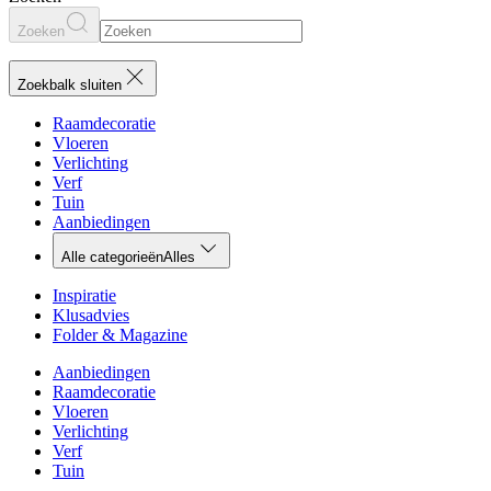
Zoeken
Zoekbalk sluiten
Raamdecoratie
Vloeren
Verlichting
Verf
Tuin
Aanbiedingen
Alle categorieën
Alles
Inspiratie
Klusadvies
Folder & Magazine
Aanbiedingen
Raamdecoratie
Vloeren
Verlichting
Verf
Tuin