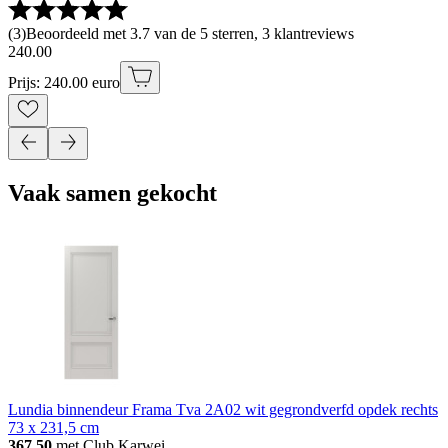
(
3
)
Beoordeeld met 3.7 van de 5 sterren, 3 klantreviews
240
.
00
Prijs: 240.00 euro
Vaak samen gekocht
Lundia binnendeur Frama Tva 2A02 wit gegrondverfd opdek rechts
73 x 231,5 cm
367.50
met Club Karwei