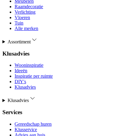
Meubelen
Raamdecoratie
Verlichting
Vloeren
Tuin
Alle merken
Assortiment
Klusadvies
Wooninspiratie
Ideeën
Inspiratie per ruimte
DIY's
Klusadvies
Klusadvies
Services
Gereedschap huren
Klusservice
Advies aan huis