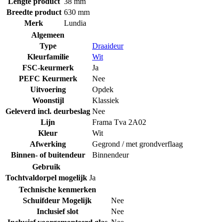
Lengte product
38 mm
Breedte product
630 mm
Merk
Lundia
Algemeen
Type
Draaideur
Kleurfamilie
Wit
FSC-keurmerk
Ja
PEFC Keurmerk
Nee
Uitvoering
Opdek
Woonstijl
Klassiek
Geleverd incl. deurbeslag
Nee
Lijn
Frama Tva 2A02
Kleur
Wit
Afwerking
Gegrond / met grondverflaag
Binnen- of buitendeur
Binnendeur
Gebruik
Tochtvaldorpel mogelijk
Ja
Technische kenmerken
Schuifdeur Mogelijk
Nee
Inclusief slot
Nee