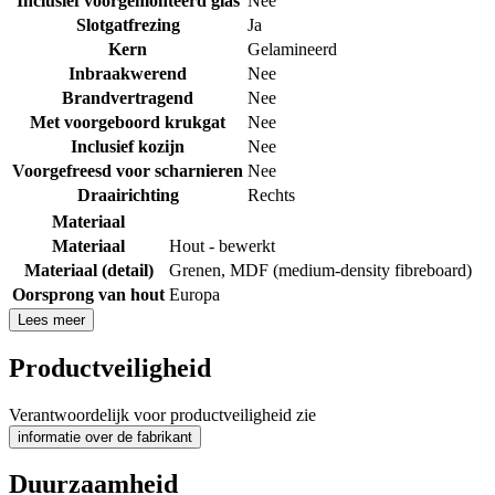
Inclusief voorgemonteerd glas
Nee
Slotgatfrezing
Ja
Kern
Gelamineerd
Inbraakwerend
Nee
Brandvertragend
Nee
Met voorgeboord krukgat
Nee
Inclusief kozijn
Nee
Voorgefreesd voor scharnieren
Nee
Draairichting
Rechts
Materiaal
Materiaal
Hout - bewerkt
Materiaal (detail)
Grenen
,
MDF (medium-density fibreboard)
Oorsprong van hout
Europa
Lees meer
Productveiligheid
Verantwoordelijk voor productveiligheid zie
informatie over de fabrikant
Duurzaamheid