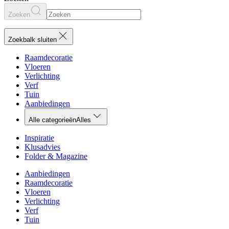
Zoeken
Zoekbalk sluiten
Raamdecoratie
Vloeren
Verlichting
Verf
Tuin
Aanbiedingen
Alle categorieën
Alles
Inspiratie
Klusadvies
Folder & Magazine
Aanbiedingen
Raamdecoratie
Vloeren
Verlichting
Verf
Tuin