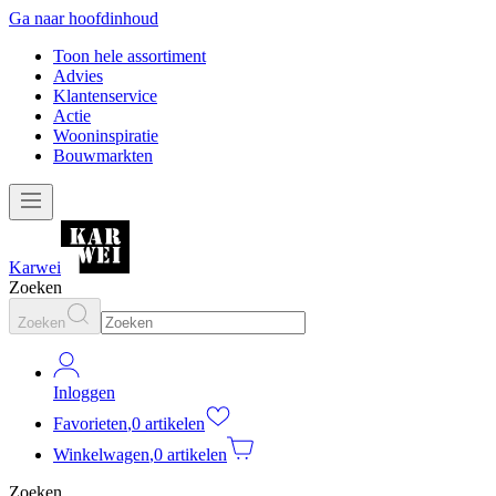
Ga naar hoofdinhoud
Toon hele assortiment
Advies
Klantenservice
Actie
Wooninspiratie
Bouwmarkten
Karwei
Zoeken
Zoeken
Inloggen
Favorieten
,
0 artikelen
Winkelwagen
,
0 artikelen
Zoeken