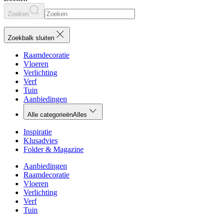
Zoeken
Zoekbalk sluiten
Raamdecoratie
Vloeren
Verlichting
Verf
Tuin
Aanbiedingen
Alle categorieën
Alles
Inspiratie
Klusadvies
Folder & Magazine
Aanbiedingen
Raamdecoratie
Vloeren
Verlichting
Verf
Tuin