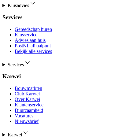
Klusadvies
Services
Gereedschap huren
Klusservice
Advies aan huis
PostNL afhaalpunt
Bekijk alle services
Services
Karwei
Bouwmarkten
Club Karwei
Over Karwei
Klantenservice
Duurzaamheid
Vacatures
Nieuwsbrief
Karwei