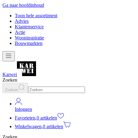
Ga naar hoofdinhoud
Toon hele assortiment
Advies
Klantenservice
Actie
Wooninspiratie
Bouwmarkten
Karwei
Zoeken
Zoeken
Inloggen
Favorieten
,
0 artikelen
Winkelwagen
,
0 artikelen
Zoeken