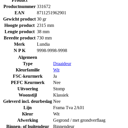
Product
Productnummer
331672
EAN
8711251962901
Gewicht product
30 gr
Hoogte product
2315 mm
Lengte product
38 mm
Breedte product
730 mm
Merk
Lundia
N P K
9998-9998-9998
Algemeen
Type
Draaideur
Kleurfamilie
Wit
FSC-keurmerk
Ja
PEFC Keurmerk
Nee
Uitvoering
Stomp
Woonstijl
Klassiek
Geleverd incl. deurbeslag
Nee
Lijn
Frama Tva 2A01
Kleur
Wit
Afwerking
Gegrond / met grondverflaag
Binnen- of buitendeur
Binnendeur