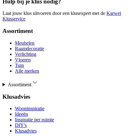
Hulp bij je klus nodig?
Laat jouw klus uitvoeren door een klusexpert met de
Karwei
Klusservice
Assortiment
Meubelen
Raamdecoratie
Verlichting
Vloeren
Tuin
Alle merken
Assortiment
Klusadvies
Wooninspiratie
Ideeën
Inspiratie per ruimte
DIY's
Klusadvies