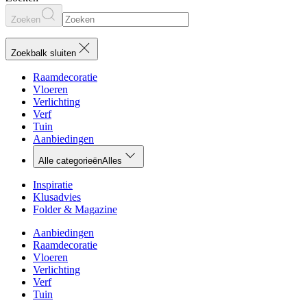
Zoeken
Zoekbalk sluiten
Raamdecoratie
Vloeren
Verlichting
Verf
Tuin
Aanbiedingen
Alle categorieën
Alles
Inspiratie
Klusadvies
Folder & Magazine
Aanbiedingen
Raamdecoratie
Vloeren
Verlichting
Verf
Tuin