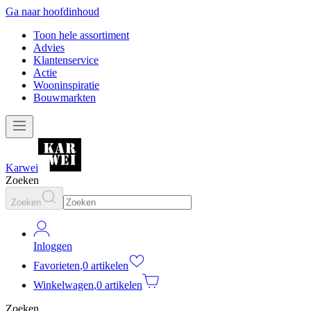
Ga naar hoofdinhoud
Toon hele assortiment
Advies
Klantenservice
Actie
Wooninspiratie
Bouwmarkten
Karwei
Zoeken
Zoeken
Inloggen
Favorieten
,
0 artikelen
Winkelwagen
,
0 artikelen
Zoeken