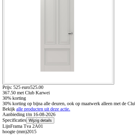
Prijs: 525 euro
525
.
00
367.50
met Club Karwei
30% korting
30% korting op bijna alle deuren, ook op maatwerk alleen met de Clu
Bekijk
alle producten uit deze actie.
Aanbieding t/m 16-08-2026
Specificaties
Wijzig details
Lijn
Frama Tva 2A01
hoogte (mm)
2015