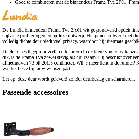
Goed te combineren met de binnendeur Frama Tva 2F01, Fra
De Lundia binnendeur Frama Tva 2A01 wit gegrondverfd opdek links 73
stijlvolle profileringen en tijdloze ontwerp. Het paneelontwerp met dui
volledig dichte deur biedt veel privacy, waardoor hij uitermate geschi
De deur is wit gegrondverfd en klaar om in de kleur van jouw keuze af
dik, is de Frama Tva zowel stevig als duurzaam. Hij beschikt over e
afmeting van 73 bij 201,5 centimeter. Wil je meer licht in de ruimte?
wat het beste bij jouw wensen past.
Let op: deze deur wordt geleverd zonder deurbeslag en scharnieren.
Passende accessoires