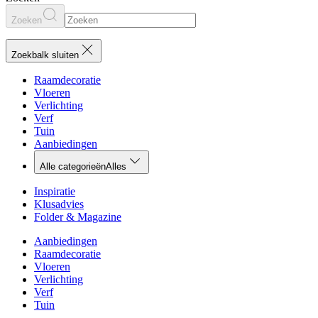
Zoeken
Zoekbalk sluiten
Raamdecoratie
Vloeren
Verlichting
Verf
Tuin
Aanbiedingen
Alle categorieën
Alles
Inspiratie
Klusadvies
Folder & Magazine
Aanbiedingen
Raamdecoratie
Vloeren
Verlichting
Verf
Tuin