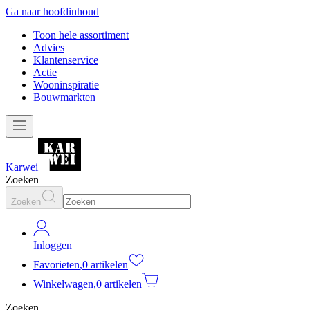
Ga naar hoofdinhoud
Toon hele assortiment
Advies
Klantenservice
Actie
Wooninspiratie
Bouwmarkten
Karwei
Zoeken
Zoeken
Inloggen
Favorieten
,
0 artikelen
Winkelwagen
,
0 artikelen
Zoeken