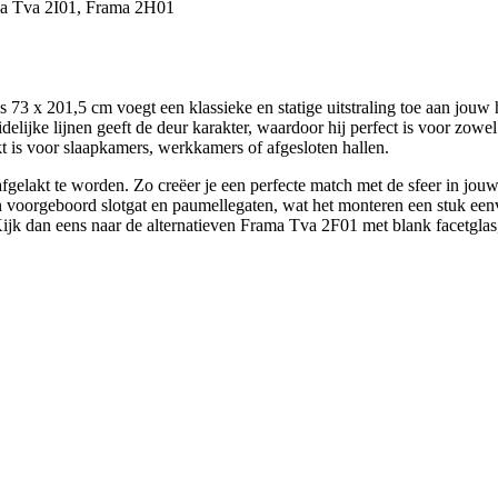
ma Tva 2I01, Frama 2H01
 x 201,5 cm voegt een klassieke en statige uitstraling toe aan jouw 
delijke lijnen geeft de deur karakter, waardoor hij perfect is voor zowe
kt is voor slaapkamers, werkkamers of afgesloten hallen.
gelakt te worden. Zo creëer je een perfecte match met de sfeer in jouw 
en voorgeboord slotgat en paumellegaten, wat het monteren een stuk ee
 Kijk dan eens naar de alternatieven Frama Tva 2F01 met blank facetgla