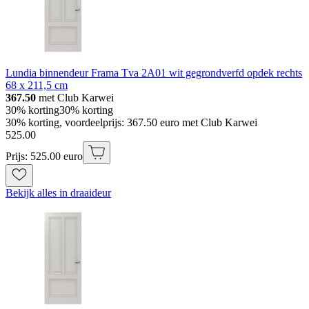
Lundia binnendeur Frama Tva 2A01 wit gegrondverfd opdek rechts
68 x 211,5 cm
367.50
met Club Karwei
30% korting
30% korting
30% korting, voordeelprijs: 367.50 euro met Club Karwei
525
.
00
Prijs: 525.00 euro
Bekijk alles in draaideur