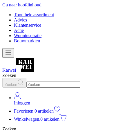
Ga naar hoofdinhoud
Toon hele assortiment
Advies
Klantenservice
Actie
Wooninspiratie
Bouwmarkten
Karwei
Zoeken
Zoeken
Inloggen
Favorieten
,
0 artikelen
Winkelwagen
,
0 artikelen
Zoeken