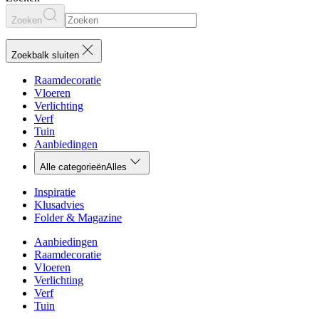
Zoeken
Zoekbalk sluiten
Raamdecoratie
Vloeren
Verlichting
Verf
Tuin
Aanbiedingen
Alle categorieën
Alles
Inspiratie
Klusadvies
Folder & Magazine
Aanbiedingen
Raamdecoratie
Vloeren
Verlichting
Verf
Tuin