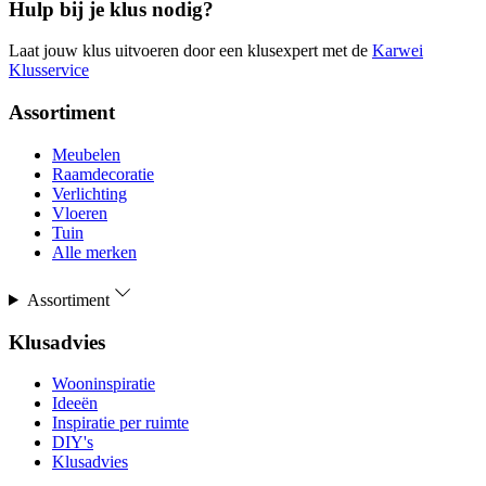
Hulp bij je klus nodig?
Laat jouw klus uitvoeren door een klusexpert met de
Karwei
Klusservice
Assortiment
Meubelen
Raamdecoratie
Verlichting
Vloeren
Tuin
Alle merken
Assortiment
Klusadvies
Wooninspiratie
Ideeën
Inspiratie per ruimte
DIY's
Klusadvies