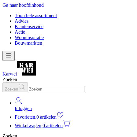
Ga naar hoofdinhoud
Toon hele assortiment
Advies
Klantenservice
Actie
Wooninspiratie
Bouwmarkten
Karwei
Zoeken
Zoeken
Inloggen
Favorieten
,
0 artikelen
Winkelwagen
,
0 artikelen
Zoeken