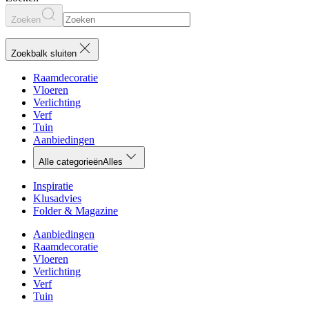
Zoeken
Zoekbalk sluiten
Raamdecoratie
Vloeren
Verlichting
Verf
Tuin
Aanbiedingen
Alle categorieën
Alles
Inspiratie
Klusadvies
Folder & Magazine
Aanbiedingen
Raamdecoratie
Vloeren
Verlichting
Verf
Tuin