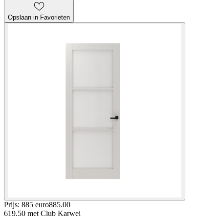
Opslaan in Favorieten
Prijs: 885 euro
885
.
00
619.50
met Club Karwei