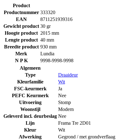
Product
Productnummer
333320
EAN
8711251939316
Gewicht product
30 gr
Hoogte product
2015 mm
Lengte product
40 mm
Breedte product
930 mm
Merk
Lundia
N P K
9998-9998-9998
Algemeen
Type
Draaideur
Kleurfamilie
Wit
FSC-keurmerk
Ja
PEFC Keurmerk
Nee
Uitvoering
Stomp
Woonstijl
Modern
Geleverd incl. deurbeslag
Nee
Lijn
Frama Tre 2D01
Kleur
Wit
Afwerking
Gegrond / met grondverflaag