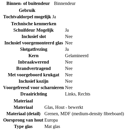
Binnen- of buitendeur
Binnendeur
Gebruik
Tochtvaldorpel mogelijk
Ja
Technische kenmerken
Schuifdeur Mogelijk
Ja
Inclusief slot
Nee
Inclusief voorgemonteerd glas
Nee
Slotgatfrezing
Ja
Kern
Gelamineerd
Inbraakwerend
Nee
Brandvertragend
Nee
Met voorgeboord krukgat
Nee
Inclusief kozijn
Nee
Voorgefreesd voor scharnieren
Nee
Draairichting
Links
,
Rechts
Materiaal
Materiaal
Glas
,
Hout - bewerkt
Materiaal (detail)
Grenen
,
MDF (medium-density fibreboard)
Oorsprong van hout
Europa
Type glas
Mat glas