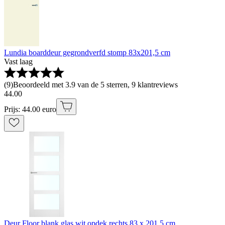
Lundia boarddeur gegrondverfd stomp 83x201,5 cm
Vast laag
(
9
)
Beoordeeld met 3.9 van de 5 sterren, 9 klantreviews
44
.
00
Prijs: 44.00 euro
Deur Floor blank glas wit opdek rechts 83 x 201,5 cm