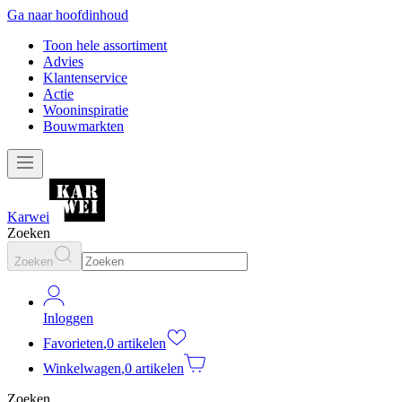
Ga naar hoofdinhoud
Toon hele assortiment
Advies
Klantenservice
Actie
Wooninspiratie
Bouwmarkten
Karwei
Zoeken
Zoeken
Inloggen
Favorieten
,
0 artikelen
Winkelwagen
,
0 artikelen
Zoeken