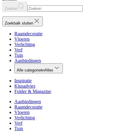
Zoeken
Zoekbalk sluiten
Raamdecoratie
Vloeren
Verlichting
Verf
Tuin
Aanbiedingen
Alle categorieën
Alles
Inspiratie
Klusadvies
Folder & Magazine
Aanbiedingen
Raamdecoratie
Vloeren
Verlichting
Verf
Tuin