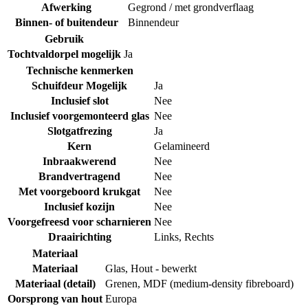
Afwerking
Gegrond / met grondverflaag
Binnen- of buitendeur
Binnendeur
Gebruik
Tochtvaldorpel mogelijk
Ja
Technische kenmerken
Schuifdeur Mogelijk
Ja
Inclusief slot
Nee
Inclusief voorgemonteerd glas
Nee
Slotgatfrezing
Ja
Kern
Gelamineerd
Inbraakwerend
Nee
Brandvertragend
Nee
Met voorgeboord krukgat
Nee
Inclusief kozijn
Nee
Voorgefreesd voor scharnieren
Nee
Draairichting
Links
,
Rechts
Materiaal
Materiaal
Glas
,
Hout - bewerkt
Materiaal (detail)
Grenen
,
MDF (medium-density fibreboard)
Oorsprong van hout
Europa