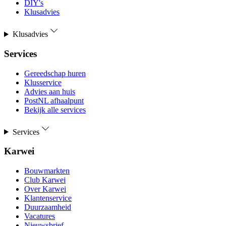
DIY's
Klusadvies
Klusadvies
Services
Gereedschap huren
Klusservice
Advies aan huis
PostNL afhaalpunt
Bekijk alle services
Services
Karwei
Bouwmarkten
Club Karwei
Over Karwei
Klantenservice
Duurzaamheid
Vacatures
Nieuwsbrief