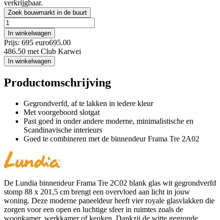
verkrijgbaar.
Zoek bouwmarkt in de buurt
In winkelwagen
Prijs: 695 euro
695
.
00
486.50
met Club Karwei
In winkelwagen
Productomschrijving
Gegrondverfd, af te lakken in iedere kleur
Met voorgeboord slotgat
Past goed in onder andere moderne, minimalistische en
Scandinavische interieurs
Goed te combineren met de binnendeur Frama Tre 2A02
De Lundia binnendeur Frama Tre 2C02 blank glas wit gegrondverfd
stomp 88 x 201,5 cm brengt een overvloed aan licht in jouw
woning. Deze moderne paneeldeur heeft vier royale glasvlakken die
zorgen voor een open en luchtige sfeer in ruimtes zoals de
woonkamer, werkkamer of keuken. Dankzij de witte gegronde