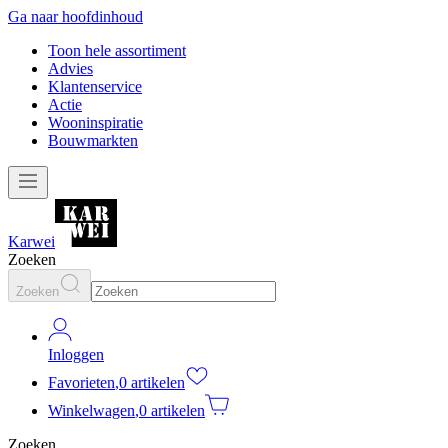
Ga naar hoofdinhoud
Toon hele assortiment
Advies
Klantenservice
Actie
Wooninspiratie
Bouwmarkten
Karwei
Zoeken
Zoeken
Inloggen
Favorieten
,
0 artikelen
Winkelwagen
,
0 artikelen
Zoeken