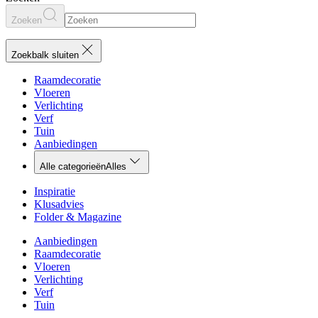
Zoeken
Zoekbalk sluiten
Raamdecoratie
Vloeren
Verlichting
Verf
Tuin
Aanbiedingen
Alle categorieën
Alles
Inspiratie
Klusadvies
Folder & Magazine
Aanbiedingen
Raamdecoratie
Vloeren
Verlichting
Verf
Tuin