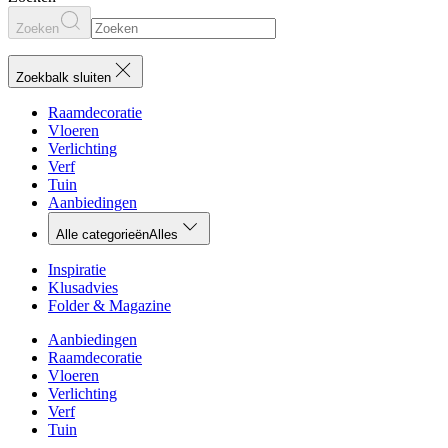
Zoeken
Zoekbalk sluiten
Raamdecoratie
Vloeren
Verlichting
Verf
Tuin
Aanbiedingen
Alle categorieën
Alles
Inspiratie
Klusadvies
Folder & Magazine
Aanbiedingen
Raamdecoratie
Vloeren
Verlichting
Verf
Tuin