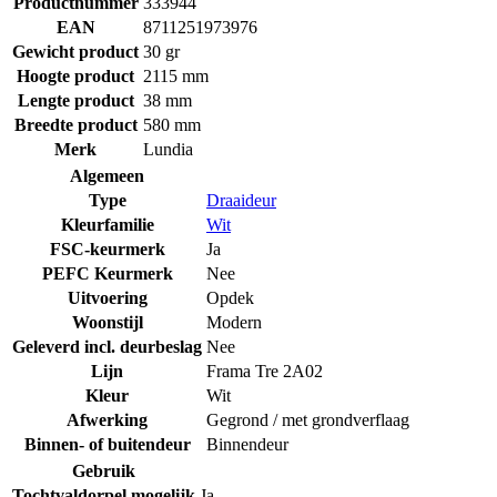
Productnummer
333944
EAN
8711251973976
Gewicht product
30 gr
Hoogte product
2115 mm
Lengte product
38 mm
Breedte product
580 mm
Merk
Lundia
Algemeen
Type
Draaideur
Kleurfamilie
Wit
FSC-keurmerk
Ja
PEFC Keurmerk
Nee
Uitvoering
Opdek
Woonstijl
Modern
Geleverd incl. deurbeslag
Nee
Lijn
Frama Tre 2A02
Kleur
Wit
Afwerking
Gegrond / met grondverflaag
Binnen- of buitendeur
Binnendeur
Gebruik
Tochtvaldorpel mogelijk
Ja