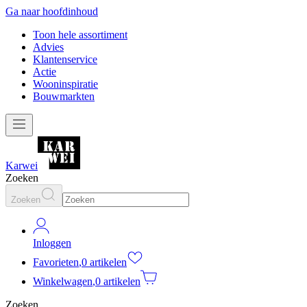
Ga naar hoofdinhoud
Toon hele assortiment
Advies
Klantenservice
Actie
Wooninspiratie
Bouwmarkten
Karwei
Zoeken
Zoeken
Inloggen
Favorieten
,
0 artikelen
Winkelwagen
,
0 artikelen
Zoeken