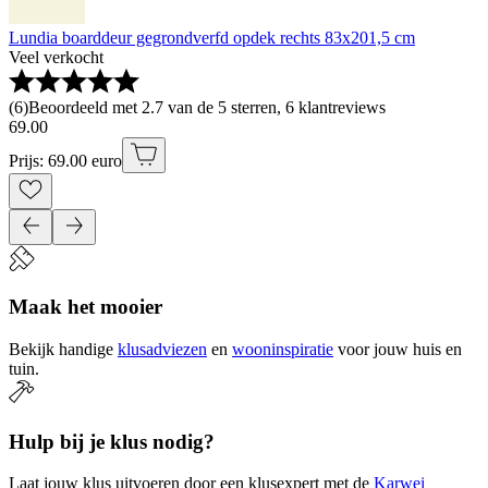
Lundia boarddeur gegrondverfd opdek rechts 83x201,5 cm
Veel verkocht
(
6
)
Beoordeeld met 2.7 van de 5 sterren, 6 klantreviews
69
.
00
Prijs: 69.00 euro
Maak het mooier
Bekijk handige
klusadviezen
en
wooninspiratie
voor jouw huis en
tuin.
Hulp bij je klus nodig?
Laat jouw klus uitvoeren door een klusexpert met de
Karwei