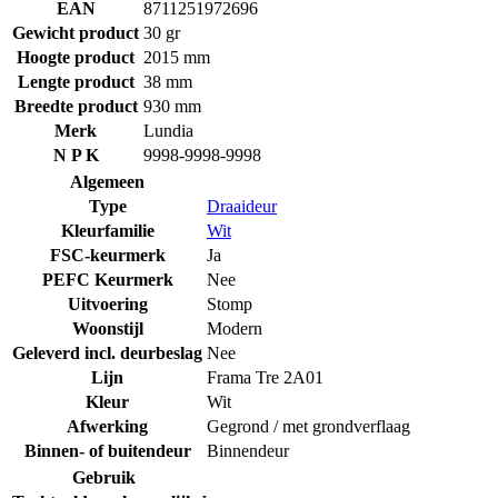
EAN
8711251972696
Gewicht product
30 gr
Hoogte product
2015 mm
Lengte product
38 mm
Breedte product
930 mm
Merk
Lundia
N P K
9998-9998-9998
Algemeen
Type
Draaideur
Kleurfamilie
Wit
FSC-keurmerk
Ja
PEFC Keurmerk
Nee
Uitvoering
Stomp
Woonstijl
Modern
Geleverd incl. deurbeslag
Nee
Lijn
Frama Tre 2A01
Kleur
Wit
Afwerking
Gegrond / met grondverflaag
Binnen- of buitendeur
Binnendeur
Gebruik