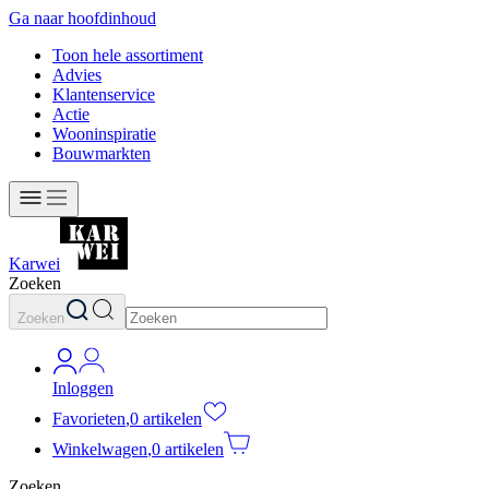
Ga naar hoofdinhoud
Toon hele assortiment
Advies
Klantenservice
Actie
Wooninspiratie
Bouwmarkten
Karwei
Zoeken
Zoeken
Inloggen
Favorieten
,
0 artikelen
Winkelwagen
,
0 artikelen
Zoeken