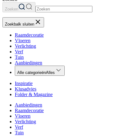
Zoeken
Zoekbalk sluiten
Raamdecoratie
Vloeren
Verlichting
Verf
Tuin
Aanbiedingen
Alle categorieën
Alles
Inspiratie
Klusadvies
Folder & Magazine
Aanbiedingen
Raamdecoratie
Vloeren
Verlichting
Verf
Tuin