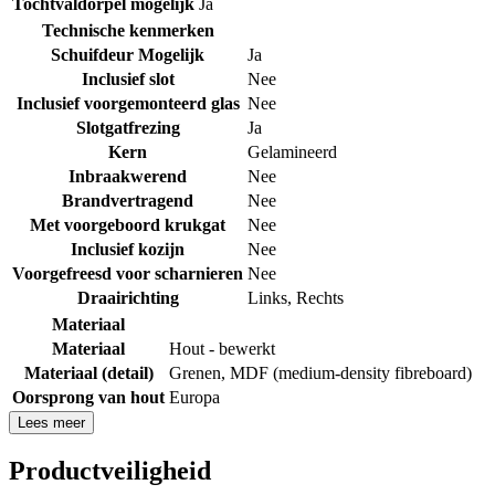
Tochtvaldorpel mogelijk
Ja
Technische kenmerken
Schuifdeur Mogelijk
Ja
Inclusief slot
Nee
Inclusief voorgemonteerd glas
Nee
Slotgatfrezing
Ja
Kern
Gelamineerd
Inbraakwerend
Nee
Brandvertragend
Nee
Met voorgeboord krukgat
Nee
Inclusief kozijn
Nee
Voorgefreesd voor scharnieren
Nee
Draairichting
Links
,
Rechts
Materiaal
Materiaal
Hout - bewerkt
Materiaal (detail)
Grenen
,
MDF (medium-density fibreboard)
Oorsprong van hout
Europa
Lees meer
Productveiligheid