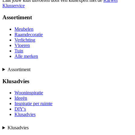
Laat jouw klus uitvoeren door een klusexpert met de
Karwei
Klusservice
Assortiment
Meubelen
Raamdecoratie
Verlichting
Vloeren
Tuin
Alle merken
Assortiment
Klusadvies
Wooninspiratie
Ideeën
Inspiratie per ruimte
DIY's
Klusadvies
Klusadvies