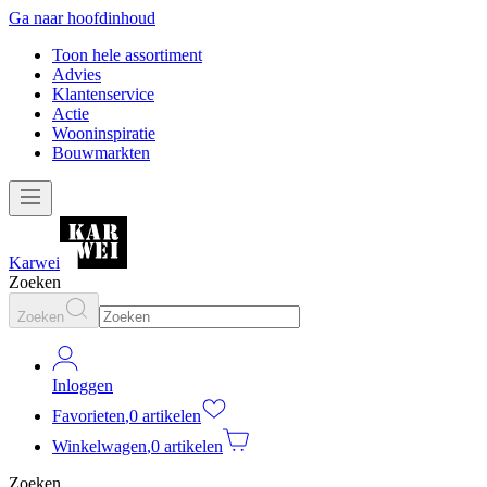
Ga naar hoofdinhoud
Toon hele assortiment
Advies
Klantenservice
Actie
Wooninspiratie
Bouwmarkten
Karwei
Zoeken
Zoeken
Inloggen
Favorieten
,
0 artikelen
Winkelwagen
,
0 artikelen
Zoeken