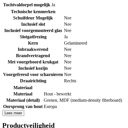
Tochtvaldorpel mogelijk
Ja
Technische kenmerken
Schuifdeur Mogelijk
Nee
Inclusief slot
Nee
Inclusief voorgemonteerd glas
Nee
Slotgatfrezing
Ja
Kern
Gelamineerd
Inbraakwerend
Nee
Brandvertragend
Nee
Met voorgeboord krukgat
Nee
Inclusief kozijn
Nee
Voorgefreesd voor scharnieren
Nee
Draairichting
Rechts
Materiaal
Materiaal
Hout - bewerkt
Materiaal (detail)
Grenen
,
MDF (medium-density fibreboard)
Oorsprong van hout
Europa
Lees meer
Productveiligheid