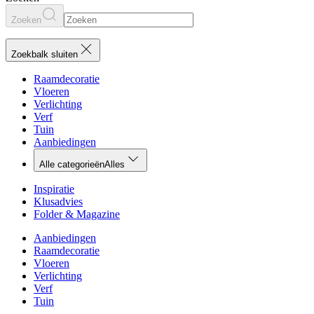
Zoeken
Zoekbalk sluiten
Raamdecoratie
Vloeren
Verlichting
Verf
Tuin
Aanbiedingen
Alle categorieën
Alles
Inspiratie
Klusadvies
Folder & Magazine
Aanbiedingen
Raamdecoratie
Vloeren
Verlichting
Verf
Tuin