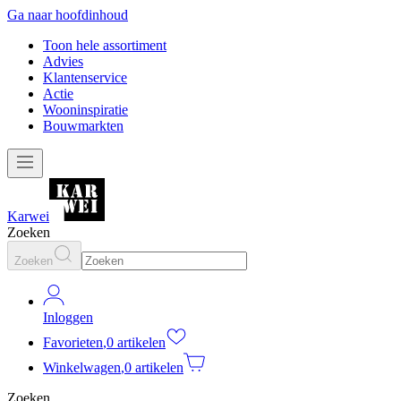
Ga naar hoofdinhoud
Toon hele assortiment
Advies
Klantenservice
Actie
Wooninspiratie
Bouwmarkten
Karwei
Zoeken
Zoeken
Inloggen
Favorieten
,
0 artikelen
Winkelwagen
,
0 artikelen
Zoeken