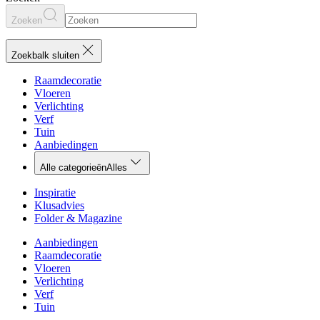
Zoeken
Zoekbalk sluiten
Raamdecoratie
Vloeren
Verlichting
Verf
Tuin
Aanbiedingen
Alle categorieën
Alles
Inspiratie
Klusadvies
Folder & Magazine
Aanbiedingen
Raamdecoratie
Vloeren
Verlichting
Verf
Tuin