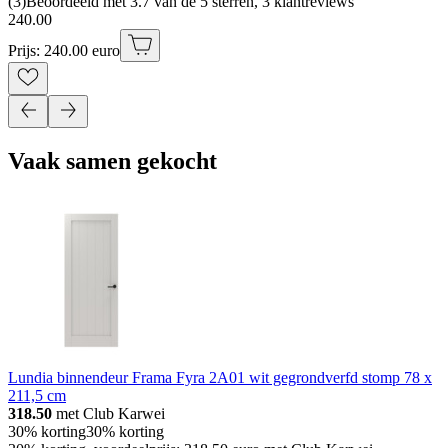
(
3
)
Beoordeeld met 3.7 van de 5 sterren, 3 klantreviews
240
.
00
Prijs: 240.00 euro
Vaak samen gekocht
Lundia binnendeur Frama Fyra 2A01 wit gegrondverfd stomp 78 x
211,5 cm
318.50
met Club Karwei
30% korting
30% korting