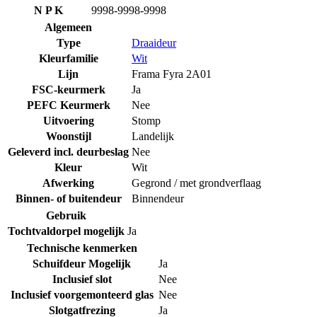
N P K
9998-9998-9998
Algemeen
Type
Draaideur
Kleurfamilie
Wit
Lijn
Frama Fyra 2A01
FSC-keurmerk
Ja
PEFC Keurmerk
Nee
Uitvoering
Stomp
Woonstijl
Landelijk
Geleverd incl. deurbeslag
Nee
Kleur
Wit
Afwerking
Gegrond / met grondverflaag
Binnen- of buitendeur
Binnendeur
Gebruik
Tochtvaldorpel mogelijk
Ja
Technische kenmerken
Schuifdeur Mogelijk
Ja
Inclusief slot
Nee
Inclusief voorgemonteerd glas
Nee
Slotgatfrezing
Ja