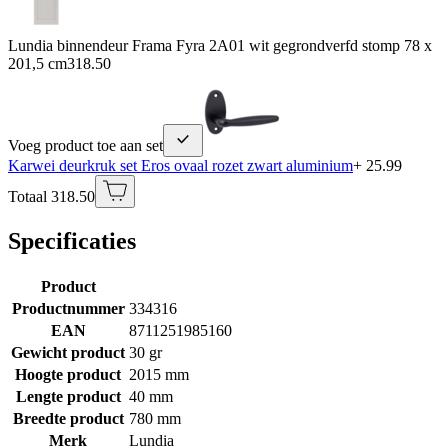
Lundia binnendeur Frama Fyra 2A01 wit gegrondverfd stomp 78 x
201,5 cm
318.50
Voeg product toe aan set
Karwei deurkruk set Eros ovaal rozet zwart aluminium
+ 25.99
Totaal 318.50
Specificaties
Product
Productnummer
334316
EAN
8711251985160
Gewicht product
30 gr
Hoogte product
2015 mm
Lengte product
40 mm
Breedte product
780 mm
Merk
Lundia