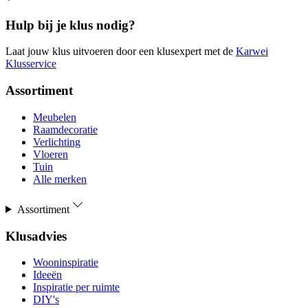
Hulp bij je klus nodig?
Laat jouw klus uitvoeren door een klusexpert met de
Karwei
Klusservice
Assortiment
Meubelen
Raamdecoratie
Verlichting
Vloeren
Tuin
Alle merken
Assortiment
Klusadvies
Wooninspiratie
Ideeën
Inspiratie per ruimte
DIY's