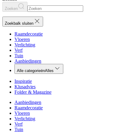
Zoeken
Zoekbalk sluiten
Raamdecoratie
Vloeren
Verlichting
Verf
Tuin
Aanbiedingen
Alle categorieën
Alles
Inspiratie
Klusadvies
Folder & Magazine
Aanbiedingen
Raamdecoratie
Vloeren
Verlichting
Verf
Tuin