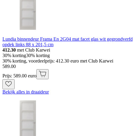
Lundia binnendeur Frama En 2G04 mat facet glas wit gegrondverfd
opdek links 88 x 201,5 cm
412.30
met Club Karwei
30% korting
30% korting
30% korting, voordeelprijs: 412.30 euro met Club Karwei
589
.
00
Prijs: 589.00 euro
Bekijk alles in draaideur