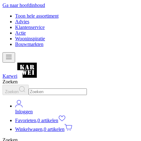
Ga naar hoofdinhoud
Toon hele assortiment
Advies
Klantenservice
Actie
Wooninspiratie
Bouwmarkten
Karwei
Zoeken
Zoeken
Inloggen
Favorieten
,
0 artikelen
Winkelwagen
,
0 artikelen
Zoeken