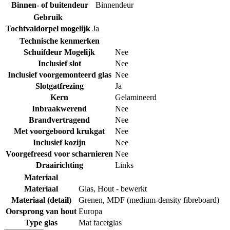
Binnen- of buitendeur
Binnendeur
Gebruik
Tochtvaldorpel mogelijk
Ja
Technische kenmerken
Schuifdeur Mogelijk
Nee
Inclusief slot
Nee
Inclusief voorgemonteerd glas
Nee
Slotgatfrezing
Ja
Kern
Gelamineerd
Inbraakwerend
Nee
Brandvertragend
Nee
Met voorgeboord krukgat
Nee
Inclusief kozijn
Nee
Voorgefreesd voor scharnieren
Nee
Draairichting
Links
Materiaal
Materiaal
Glas
,
Hout - bewerkt
Materiaal (detail)
Grenen
,
MDF (medium-density fibreboard)
Oorsprong van hout
Europa
Type glas
Mat facetglas