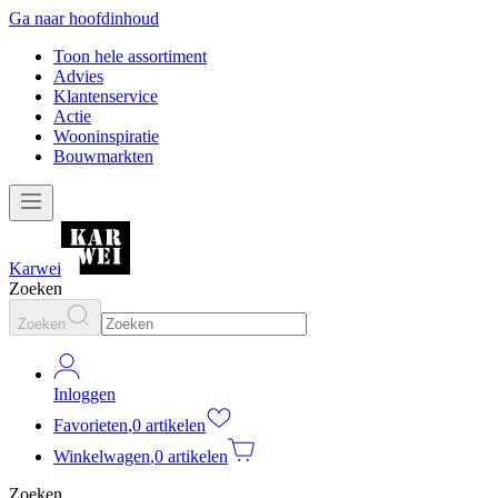
Ga naar hoofdinhoud
Toon hele assortiment
Advies
Klantenservice
Actie
Wooninspiratie
Bouwmarkten
Karwei
Zoeken
Zoeken
Inloggen
Favorieten
,
0 artikelen
Winkelwagen
,
0 artikelen
Zoeken