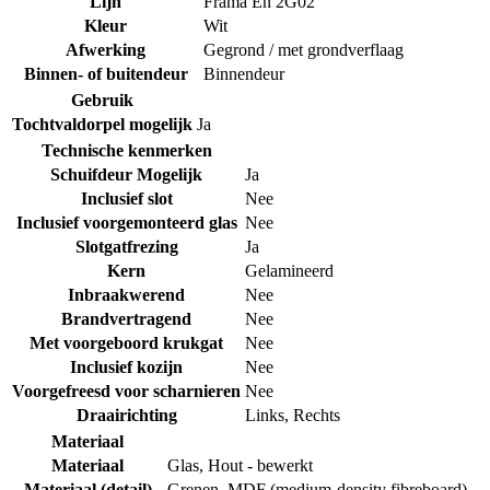
Lijn
Frama En 2G02
Kleur
Wit
Afwerking
Gegrond / met grondverflaag
Binnen- of buitendeur
Binnendeur
Gebruik
Tochtvaldorpel mogelijk
Ja
Technische kenmerken
Schuifdeur Mogelijk
Ja
Inclusief slot
Nee
Inclusief voorgemonteerd glas
Nee
Slotgatfrezing
Ja
Kern
Gelamineerd
Inbraakwerend
Nee
Brandvertragend
Nee
Met voorgeboord krukgat
Nee
Inclusief kozijn
Nee
Voorgefreesd voor scharnieren
Nee
Draairichting
Links
,
Rechts
Materiaal
Materiaal
Glas
,
Hout - bewerkt
Materiaal (detail)
Grenen
,
MDF (medium-density fibreboard)