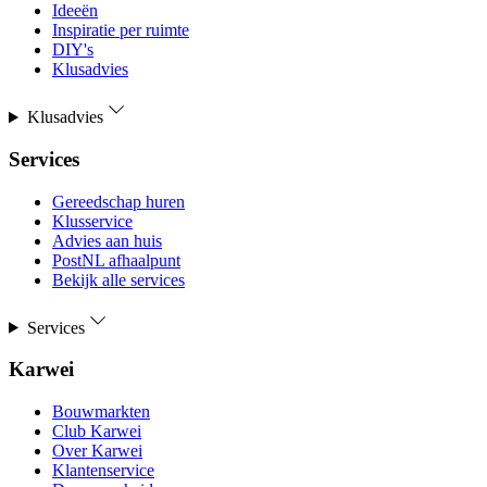
Ideeën
Inspiratie per ruimte
DIY's
Klusadvies
Klusadvies
Services
Gereedschap huren
Klusservice
Advies aan huis
PostNL afhaalpunt
Bekijk alle services
Services
Karwei
Bouwmarkten
Club Karwei
Over Karwei
Klantenservice