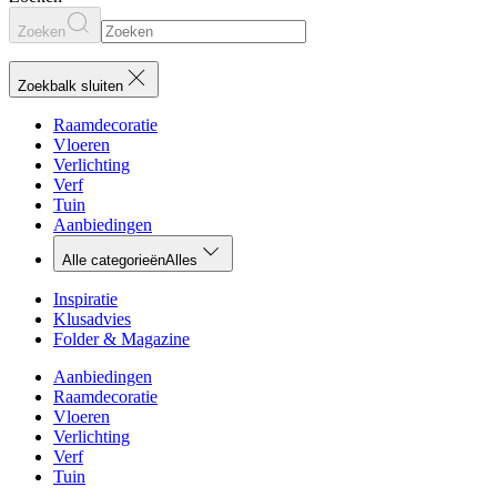
Zoeken
Zoekbalk sluiten
Raamdecoratie
Vloeren
Verlichting
Verf
Tuin
Aanbiedingen
Alle categorieën
Alles
Inspiratie
Klusadvies
Folder & Magazine
Aanbiedingen
Raamdecoratie
Vloeren
Verlichting
Verf
Tuin