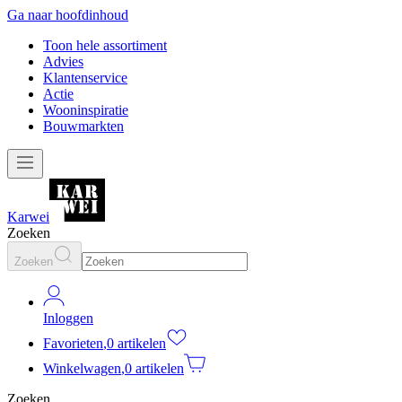
Ga naar hoofdinhoud
Toon hele assortiment
Advies
Klantenservice
Actie
Wooninspiratie
Bouwmarkten
Karwei
Zoeken
Zoeken
Inloggen
Favorieten
,
0 artikelen
Winkelwagen
,
0 artikelen
Zoeken