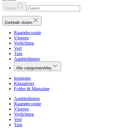
Zoeken
Zoekbalk sluiten
Raamdecoratie
Vloeren
Verlichting
Verf
Tuin
Aanbiedingen
Alle categorieën
Alles
Inspiratie
Klusadvies
Folder & Magazine
Aanbiedingen
Raamdecoratie
Vloeren
Verlichting
Verf
Tuin