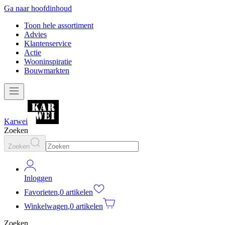
Ga naar hoofdinhoud
Toon hele assortiment
Advies
Klantenservice
Actie
Wooninspiratie
Bouwmarkten
Karwei
Zoeken
Zoeken
Inloggen
Favorieten
,
0 artikelen
Winkelwagen
,
0 artikelen
Zoeken