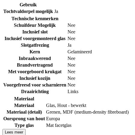
Gebruik
Tochtvaldorpel mogelijk
Ja
Technische kenmerken
Schuifdeur Mogelijk
Nee
Inclusief slot
Nee
Inclusief voorgemonteerd glas
Nee
Slotgatfrezing
Ja
Kern
Gelamineerd
Inbraakwerend
Nee
Brandvertragend
Nee
Met voorgeboord krukgat
Nee
Inclusief kozijn
Nee
Voorgefreesd voor scharnieren
Nee
Draairichting
Links
Materiaal
Materiaal
Glas
,
Hout - bewerkt
Materiaal (detail)
Grenen
,
MDF (medium-density fibreboard)
Oorsprong van hout
Europa
Type glas
Mat facetglas
Lees meer