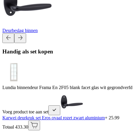
Deurbeslag binnen
Handig als set kopen
Lundia binnendeur Frama En 2F05 blank facet glas wit gegrondverfd
Voeg product toe aan set
Karwei deurkruk set Eros ovaal rozet zwart aluminium
+ 25.99
Totaal 433.30