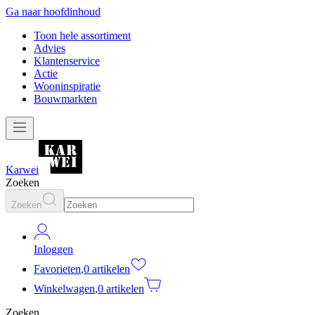
Ga naar hoofdinhoud
Toon hele assortiment
Advies
Klantenservice
Actie
Wooninspiratie
Bouwmarkten
Karwei
Zoeken
Zoeken
Inloggen
Favorieten
,
0 artikelen
Winkelwagen
,
0 artikelen
Zoeken