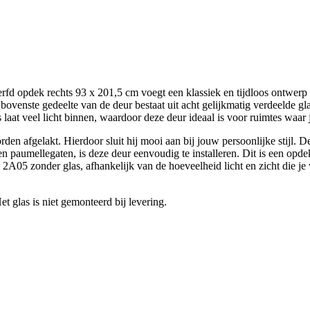
d opdek rechts 93 x 201,5 cm voegt een klassiek en tijdloos ontwerp t
t bovenste gedeelte van de deur bestaat uit acht gelijkmatig verdeelde g
s laat veel licht binnen, waardoor deze deur ideaal is voor ruimtes waa
den afgelakt. Hierdoor sluit hij mooi aan bij jouw persoonlijke stijl. D
n paumellegaten, is deze deur eenvoudig te installeren. Dit is een opde
2A05 zonder glas, afhankelijk van de hoeveelheid licht en zicht die je w
t glas is niet gemonteerd bij levering.