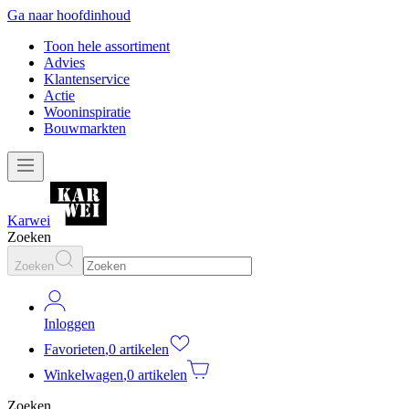
Ga naar hoofdinhoud
Toon hele assortiment
Advies
Klantenservice
Actie
Wooninspiratie
Bouwmarkten
Karwei
Zoeken
Zoeken
Inloggen
Favorieten
,
0 artikelen
Winkelwagen
,
0 artikelen
Zoeken