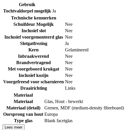
Gebruik
Tochtvaldorpel mogelijk
Ja
Technische kenmerken
Schuifdeur Mogelijk
Nee
Inclusief slot
Nee
Inclusief voorgemonteerd glas
Nee
Slotgatfrezing
Ja
Kern
Gelamineerd
Inbraakwerend
Nee
Brandvertragend
Nee
Met voorgeboord krukgat
Nee
Inclusief kozijn
Nee
Voorgefreesd voor scharnieren
Nee
Draairichting
Links
Materiaal
Materiaal
Glas
,
Hout - bewerkt
Materiaal (detail)
Grenen
,
MDF (medium-density fibreboard)
Oorsprong van hout
Europa
Type glas
Blank facetglas
Lees meer