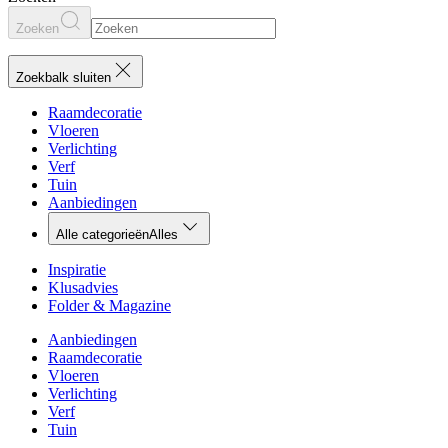
Zoeken
Zoekbalk sluiten
Raamdecoratie
Vloeren
Verlichting
Verf
Tuin
Aanbiedingen
Alle categorieën
Alles
Inspiratie
Klusadvies
Folder & Magazine
Aanbiedingen
Raamdecoratie
Vloeren
Verlichting
Verf
Tuin