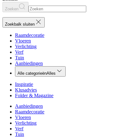
Zoeken
Zoekbalk sluiten
Raamdecoratie
Vloeren
Verlichting
Verf
Tuin
Aanbiedingen
Alle categorieën
Alles
Inspiratie
Klusadvies
Folder & Magazine
Aanbiedingen
Raamdecoratie
Vloeren
Verlichting
Verf
Tuin