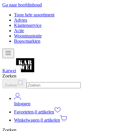
Ga naar hoofdinhoud
Toon hele assortiment
Advies
Klantenservice
Actie
Wooninspiratie
Bouwmarkten
Karwei
Zoeken
Zoeken
Inloggen
Favorieten
,
0 artikelen
Winkelwagen
,
0 artikelen
Zoeken