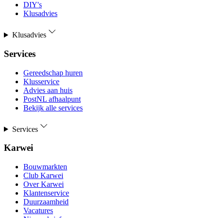
DIY's
Klusadvies
Klusadvies
Services
Gereedschap huren
Klusservice
Advies aan huis
PostNL afhaalpunt
Bekijk alle services
Services
Karwei
Bouwmarkten
Club Karwei
Over Karwei
Klantenservice
Duurzaamheid
Vacatures