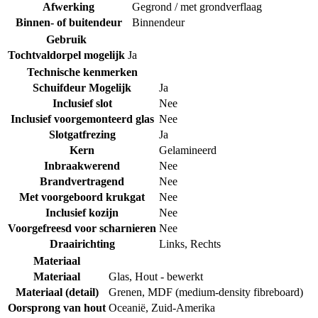
Afwerking
Gegrond / met grondverflaag
Binnen- of buitendeur
Binnendeur
Gebruik
Tochtvaldorpel mogelijk
Ja
Technische kenmerken
Schuifdeur Mogelijk
Ja
Inclusief slot
Nee
Inclusief voorgemonteerd glas
Nee
Slotgatfrezing
Ja
Kern
Gelamineerd
Inbraakwerend
Nee
Brandvertragend
Nee
Met voorgeboord krukgat
Nee
Inclusief kozijn
Nee
Voorgefreesd voor scharnieren
Nee
Draairichting
Links
,
Rechts
Materiaal
Materiaal
Glas
,
Hout - bewerkt
Materiaal (detail)
Grenen
,
MDF (medium-density fibreboard)
Oorsprong van hout
Oceanië
,
Zuid-Amerika