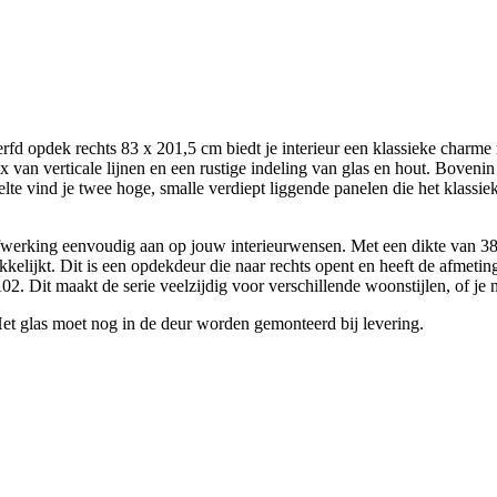
d opdek rechts 83 x 201,5 cm biedt je interieur een klassieke charme
 van verticale lijnen en een rustige indeling van glas en hout. Bovenin
lte vind je twee hoge, smalle verdiept liggende panelen die het klassie
afwerking eenvoudig aan op jouw interieurwensen. Met een dikte van 38 
ijkt. Dit is een opdekdeur die naar rechts opent en heeft de afmetinge
. Dit maakt de serie veelzijdig voor verschillende woonstijlen, of je n
Het glas moet nog in de deur worden gemonteerd bij levering.