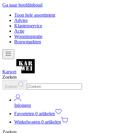
Ga naar hoofdinhoud
Toon hele assortiment
Advies
Klantenservice
Actie
Wooninspiratie
Bouwmarkten
Karwei
Zoeken
Zoeken
Inloggen
Favorieten
,
0 artikelen
Winkelwagen
,
0 artikelen
Zoeken