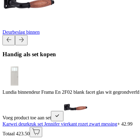
Deurbeslag binnen
Handig als set kopen
Lundia binnendeur Frama En 2F02 blank facet glas wit gegrondverfd
Voeg product toe aan set
Karwei deurkruk set Jennifer vierkant rozet zwart messing
+ 42.99
Totaal 423.50