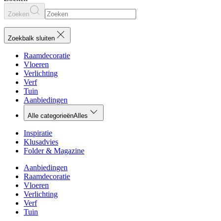
Zoeken
Zoekbalk sluiten
Raamdecoratie
Vloeren
Verlichting
Verf
Tuin
Aanbiedingen
Alle categorieën
Alles
Inspiratie
Klusadvies
Folder & Magazine
Aanbiedingen
Raamdecoratie
Vloeren
Verlichting
Verf
Tuin