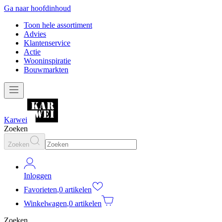
Ga naar hoofdinhoud
Toon hele assortiment
Advies
Klantenservice
Actie
Wooninspiratie
Bouwmarkten
Karwei
Zoeken
Zoeken
Inloggen
Favorieten
,
0 artikelen
Winkelwagen
,
0 artikelen
Zoeken