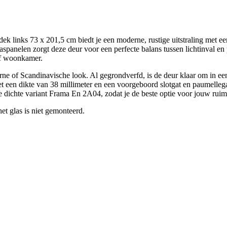
links 73 x 201,5 cm biedt je een moderne, rustige uitstraling met een
panelen zorgt deze deur voor een perfecte balans tussen lichtinval en p
of woonkamer.
e of Scandinavische look. Al gegrondverfd, is de deur klaar om in een 
Met een dikte van 38 millimeter en een voorgeboord slotgat en paumelle
e dichte variant Frama En 2A04, zodat je de beste optie voor jouw ruimte
et glas is niet gemonteerd.