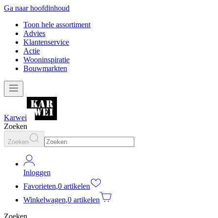
Ga naar hoofdinhoud
Toon hele assortiment
Advies
Klantenservice
Actie
Wooninspiratie
Bouwmarkten
Karwei
Zoeken
Zoeken
Inloggen
Favorieten
,
0 artikelen
Winkelwagen
,
0 artikelen
Zoeken