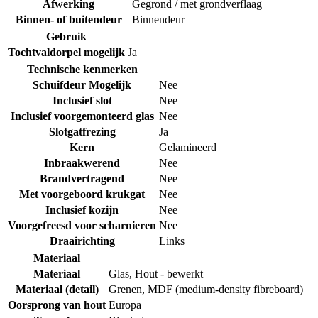
Afwerking
Gegrond / met grondverflaag
Binnen- of buitendeur
Binnendeur
Gebruik
Tochtvaldorpel mogelijk
Ja
Technische kenmerken
Schuifdeur Mogelijk
Nee
Inclusief slot
Nee
Inclusief voorgemonteerd glas
Nee
Slotgatfrezing
Ja
Kern
Gelamineerd
Inbraakwerend
Nee
Brandvertragend
Nee
Met voorgeboord krukgat
Nee
Inclusief kozijn
Nee
Voorgefreesd voor scharnieren
Nee
Draairichting
Links
Materiaal
Materiaal
Glas
,
Hout - bewerkt
Materiaal (detail)
Grenen
,
MDF (medium-density fibreboard)
Oorsprong van hout
Europa