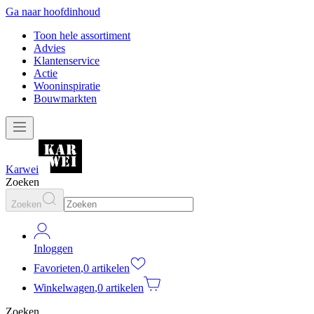
Ga naar hoofdinhoud
Toon hele assortiment
Advies
Klantenservice
Actie
Wooninspiratie
Bouwmarkten
Karwei
Zoeken
Zoeken
Inloggen
Favorieten
,
0 artikelen
Winkelwagen
,
0 artikelen
Zoeken