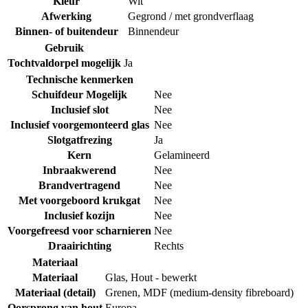
Kleur
Wit
Afwerking
Gegrond / met grondverflaag
Binnen- of buitendeur
Binnendeur
Gebruik
Tochtvaldorpel mogelijk
Ja
Technische kenmerken
Schuifdeur Mogelijk
Nee
Inclusief slot
Nee
Inclusief voorgemonteerd glas
Nee
Slotgatfrezing
Ja
Kern
Gelamineerd
Inbraakwerend
Nee
Brandvertragend
Nee
Met voorgeboord krukgat
Nee
Inclusief kozijn
Nee
Voorgefreesd voor scharnieren
Nee
Draairichting
Rechts
Materiaal
Materiaal
Glas
,
Hout - bewerkt
Materiaal (detail)
Grenen
,
MDF (medium-density fibreboard)
Oorsprong van hout
Europa