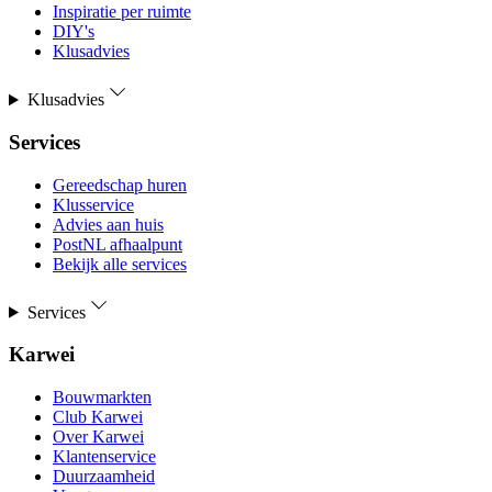
Inspiratie per ruimte
DIY's
Klusadvies
Klusadvies
Services
Gereedschap huren
Klusservice
Advies aan huis
PostNL afhaalpunt
Bekijk alle services
Services
Karwei
Bouwmarkten
Club Karwei
Over Karwei
Klantenservice
Duurzaamheid