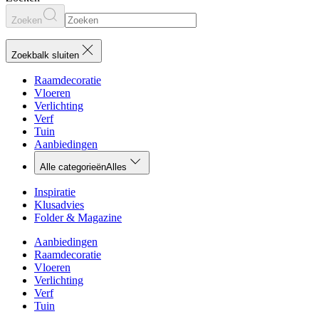
Zoeken
Zoekbalk sluiten
Raamdecoratie
Vloeren
Verlichting
Verf
Tuin
Aanbiedingen
Alle categorieën
Alles
Inspiratie
Klusadvies
Folder & Magazine
Aanbiedingen
Raamdecoratie
Vloeren
Verlichting
Verf
Tuin