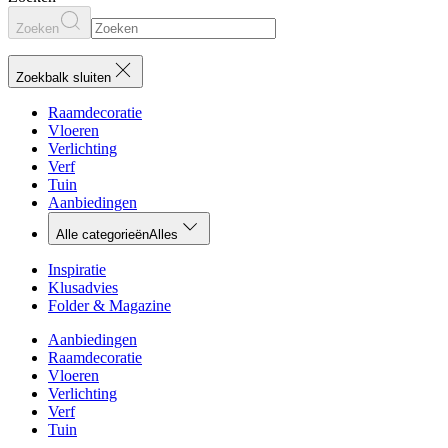
Zoeken
Zoekbalk sluiten
Raamdecoratie
Vloeren
Verlichting
Verf
Tuin
Aanbiedingen
Alle categorieën
Alles
Inspiratie
Klusadvies
Folder & Magazine
Aanbiedingen
Raamdecoratie
Vloeren
Verlichting
Verf
Tuin