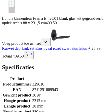
Lundia binnendeur Frama En 2C01 blank glas wit gegrondverfd
opdek rechts 88 x 231,5 cm
409.50
Voeg product toe aan set
Karwei deurkruk set Eros ovaal rozet zwart aluminium
+ 25.99
Totaal 409.50
Specificaties
Product
Productnummer
329610
EAN
8711251889543
Gewicht product
30 gr
Hoogte product
2315 mm
Lengte product
38 mm
Breedte product
880 mm