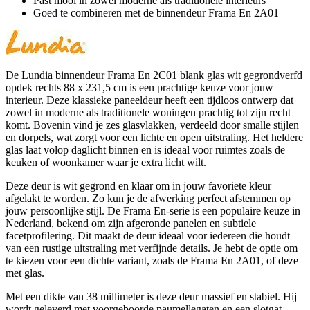
Past mooi in zowel moderne als traditionele interieurs
Goed te combineren met de binnendeur Frama En 2A01
De Lundia binnendeur Frama En 2C01 blank glas wit gegrondverfd
opdek rechts 88 x 231,5 cm is een prachtige keuze voor jouw
interieur. Deze klassieke paneeldeur heeft een tijdloos ontwerp dat
zowel in moderne als traditionele woningen prachtig tot zijn recht
komt. Bovenin vind je zes glasvlakken, verdeeld door smalle stijlen
en dorpels, wat zorgt voor een lichte en open uitstraling. Het heldere
glas laat volop daglicht binnen en is ideaal voor ruimtes zoals de
keuken of woonkamer waar je extra licht wilt.
Deze deur is wit gegrond en klaar om in jouw favoriete kleur
afgelakt te worden. Zo kun je de afwerking perfect afstemmen op
jouw persoonlijke stijl. De Frama En-serie is een populaire keuze in
Nederland, bekend om zijn afgeronde panelen en subtiele
facetprofilering. Dit maakt de deur ideaal voor iedereen die houdt
van een rustige uitstraling met verfijnde details. Je hebt de optie om
te kiezen voor een dichte variant, zoals de Frama En 2A01, of deze
met glas.
Met een dikte van 38 millimeter is deze deur massief en stabiel. Hij
wordt geleverd met voorgeboorde paumellegaten en een slotgat,