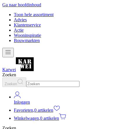
Ga naar hoofdinhoud
Toon hele assortiment
Advies
Klantenservice
Actie
Wooninspiratie
Bouwmarkten
Karwei
Zoeken
Zoeken
Inloggen
Favorieten
,
0 artikelen
Winkelwagen
,
0 artikelen
Zoeken