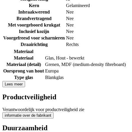
Kern
Gelamineerd
Inbraakwerend
Nee
Brandvertragend
Nee
Met voorgeboord krukgat
Nee
Inclusief kozijn
Nee
Voorgefreesd voor scharnieren
Nee
Draairichting
Rechts
Materiaal
Materiaal
Glas
,
Hout - bewerkt
Materiaal (detail)
Grenen
,
MDF (medium-density fibreboard)
Oorsprong van hout
Europa
Type glas
Blankglas
Lees meer
Productveiligheid
Verantwoordelijk voor productveiligheid zie
informatie over de fabrikant
Duurzaamheid