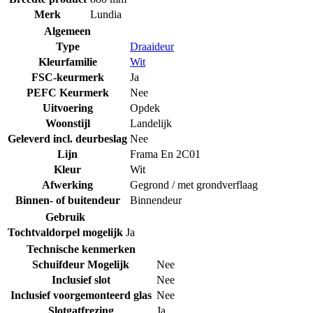
Merk
Lundia
Algemeen
Type
Draaideur
Kleurfamilie
Wit
FSC-keurmerk
Ja
PEFC Keurmerk
Nee
Uitvoering
Opdek
Woonstijl
Landelijk
Geleverd incl. deurbeslag
Nee
Lijn
Frama En 2C01
Kleur
Wit
Afwerking
Gegrond / met grondverflaag
Binnen- of buitendeur
Binnendeur
Gebruik
Tochtvaldorpel mogelijk
Ja
Technische kenmerken
Schuifdeur Mogelijk
Nee
Inclusief slot
Nee
Inclusief voorgemonteerd glas
Nee
Slotgatfrezing
Ja