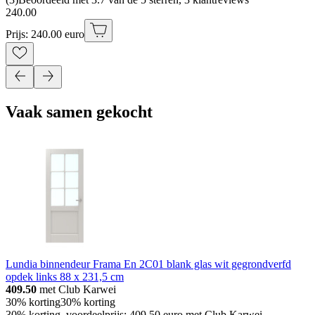
240
.
00
Prijs: 240.00 euro
Vaak samen gekocht
Lundia binnendeur Frama En 2C01 blank glas wit gegrondverfd
opdek links 88 x 231,5 cm
409.50
met Club Karwei
30% korting
30% korting
30% korting, voordeelprijs: 409.50 euro met Club Karwei