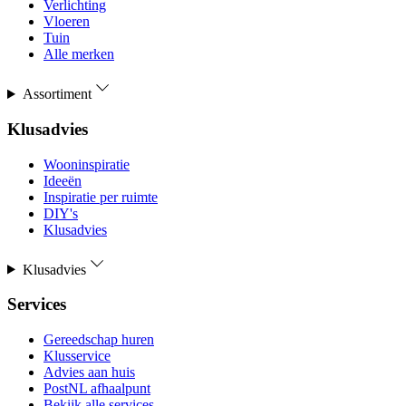
Verlichting
Vloeren
Tuin
Alle merken
Assortiment
Klusadvies
Wooninspiratie
Ideeën
Inspiratie per ruimte
DIY's
Klusadvies
Klusadvies
Services
Gereedschap huren
Klusservice
Advies aan huis
PostNL afhaalpunt
Bekijk alle services