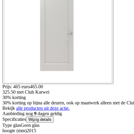
Prijs: 465 euro
465
.
00
325.50
met Club Karwei
30% korting
30% korting op bijna alle deuren, ook op maatwerk alleen met de Clu
Bekijk
alle producten uit deze actie.
Aanbieding nog
9
dagen geldig
Specificaties
Wijzig details
Type glas
Geen glas
hoogte (mm)
2015