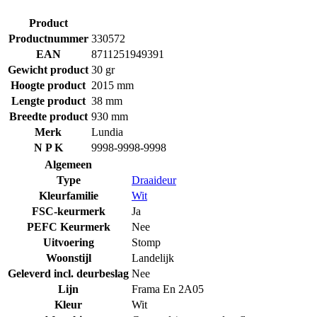
Product
Productnummer
330572
EAN
8711251949391
Gewicht product
30 gr
Hoogte product
2015 mm
Lengte product
38 mm
Breedte product
930 mm
Merk
Lundia
N P K
9998-9998-9998
Algemeen
Type
Draaideur
Kleurfamilie
Wit
FSC-keurmerk
Ja
PEFC Keurmerk
Nee
Uitvoering
Stomp
Woonstijl
Landelijk
Geleverd incl. deurbeslag
Nee
Lijn
Frama En 2A05
Kleur
Wit