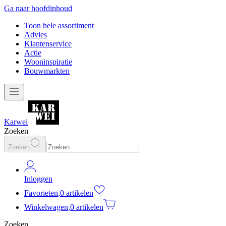
Ga naar hoofdinhoud
Toon hele assortiment
Advies
Klantenservice
Actie
Wooninspiratie
Bouwmarkten
Karwei
Zoeken
Zoeken
Inloggen
Favorieten
,
0 artikelen
Winkelwagen
,
0 artikelen
Zoeken