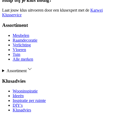
Hulp bij je klus nodig?
Laat jouw klus uitvoeren door een klusexpert met de
Karwei
Klusservice
Assortiment
Meubelen
Raamdecoratie
Verlichting
Vloeren
Tuin
Alle merken
Assortiment
Klusadvies
Wooninspiratie
Ideeën
Inspiratie per ruimte
DIY's
Klusadvies