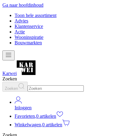
Ga naar hoofdinhoud
Toon hele assortiment
Advies
Klantenservice
Actie
Wooninspiratie
Bouwmarkten
Karwei
Zoeken
Zoeken
Inloggen
Favorieten
,
0 artikelen
Winkelwagen
,
0 artikelen
Zoeken