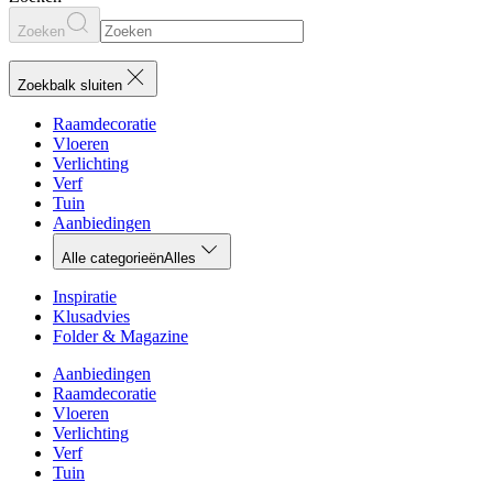
Zoeken
Zoekbalk sluiten
Raamdecoratie
Vloeren
Verlichting
Verf
Tuin
Aanbiedingen
Alle categorieën
Alles
Inspiratie
Klusadvies
Folder & Magazine
Aanbiedingen
Raamdecoratie
Vloeren
Verlichting
Verf
Tuin