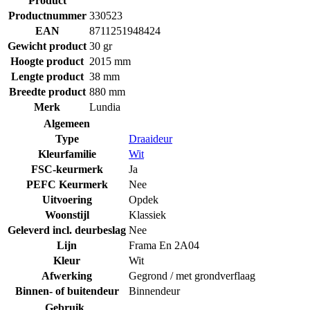
Product
Productnummer
330523
EAN
8711251948424
Gewicht product
30 gr
Hoogte product
2015 mm
Lengte product
38 mm
Breedte product
880 mm
Merk
Lundia
Algemeen
Type
Draaideur
Kleurfamilie
Wit
FSC-keurmerk
Ja
PEFC Keurmerk
Nee
Uitvoering
Opdek
Woonstijl
Klassiek
Geleverd incl. deurbeslag
Nee
Lijn
Frama En 2A04
Kleur
Wit
Afwerking
Gegrond / met grondverflaag
Binnen- of buitendeur
Binnendeur
Gebruik