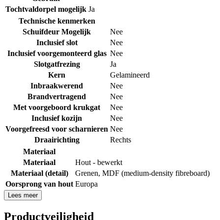
Tochtvaldorpel mogelijk
Ja
Technische kenmerken
Schuifdeur Mogelijk
Nee
Inclusief slot
Nee
Inclusief voorgemonteerd glas
Nee
Slotgatfrezing
Ja
Kern
Gelamineerd
Inbraakwerend
Nee
Brandvertragend
Nee
Met voorgeboord krukgat
Nee
Inclusief kozijn
Nee
Voorgefreesd voor scharnieren
Nee
Draairichting
Rechts
Materiaal
Materiaal
Hout - bewerkt
Materiaal (detail)
Grenen
,
MDF (medium-density fibreboard)
Oorsprong van hout
Europa
Lees meer
Productveiligheid