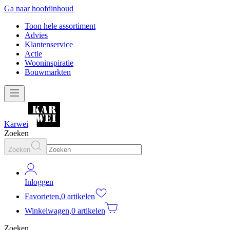
Ga naar hoofdinhoud
Toon hele assortiment
Advies
Klantenservice
Actie
Wooninspiratie
Bouwmarkten
Karwei
Zoeken
Zoeken
Inloggen
Favorieten
,
0 artikelen
Winkelwagen
,
0 artikelen
Zoeken