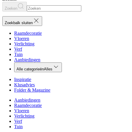
Zoeken
Zoekbalk sluiten
Raamdecoratie
Vloeren
Verlichting
Verf
Tuin
Aanbiedingen
Alle categorieën
Alles
Inspiratie
Klusadvies
Folder & Magazine
Aanbiedingen
Raamdecoratie
Vloeren
Verlichting
Verf
Tuin