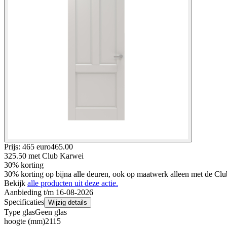
Prijs: 465 euro
465
.
00
325.50
met Club Karwei
30% korting
30% korting op bijna alle deuren, ook op maatwerk alleen met de Clu
Bekijk
alle producten uit deze actie.
Aanbieding t/m 16-08-2026
Specificaties
Wijzig details
Type glas
Geen glas
hoogte (mm)
2115