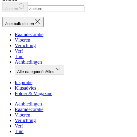
Zoeken
Zoekbalk sluiten
Raamdecoratie
Vloeren
Verlichting
Verf
Tuin
Aanbiedingen
Alle categorieën
Alles
Inspiratie
Klusadvies
Folder & Magazine
Aanbiedingen
Raamdecoratie
Vloeren
Verlichting
Verf
Tuin