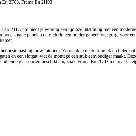
ma En 2F03, Frama En 2H03
 x 211,5 cm biedt je woning een tijdloze uitstraling met een moderne
 twee smalle panelen en onderin een breder paneel, wat zorgt voor een f
dkamer.
 het beste past bij jouw interieur. Zo maak je de deur uniek en helemaa
gaten en een slotgat, wat de montage een stuk eenvoudiger maakt. Deze
erschillende glassoorten beschikbaar, zoals Frama En 2G03 met mat fac