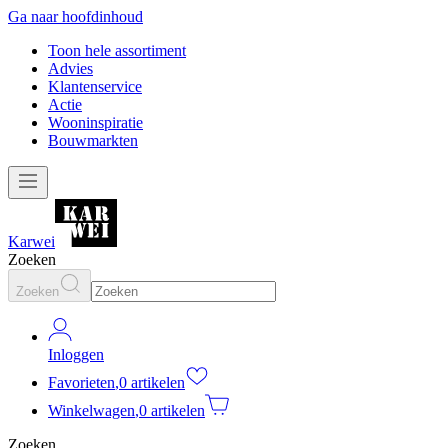
Ga naar hoofdinhoud
Toon hele assortiment
Advies
Klantenservice
Actie
Wooninspiratie
Bouwmarkten
Karwei
Zoeken
Zoeken
Inloggen
Favorieten
,
0 artikelen
Winkelwagen
,
0 artikelen
Zoeken