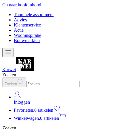
Ga naar hoofdinhoud
Toon hele assortiment
Advies
Klantenservice
Actie
Wooninspiratie
Bouwmarkten
Karwei
Zoeken
Zoeken
Inloggen
Favorieten
,
0 artikelen
Winkelwagen
,
0 artikelen
Zoeken