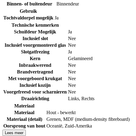
Binnen- of buitendeur
Binnendeur
Gebruik
Tochtvaldorpel mogelijk
Ja
Technische kenmerken
Schuifdeur Mogelijk
Ja
Inclusief slot
Nee
Inclusief voorgemonteerd glas
Nee
Slotgatfrezing
Ja
Kern
Gelamineerd
Inbraakwerend
Nee
Brandvertragend
Nee
Met voorgeboord krukgat
Nee
Inclusief kozijn
Nee
Voorgefreesd voor scharnieren
Nee
Draairichting
Links
,
Rechts
Materiaal
Materiaal
Hout - bewerkt
Materiaal (detail)
Grenen
,
MDF (medium-density fibreboard)
Oorsprong van hout
Oceanië
,
Zuid-Amerika
Lees meer