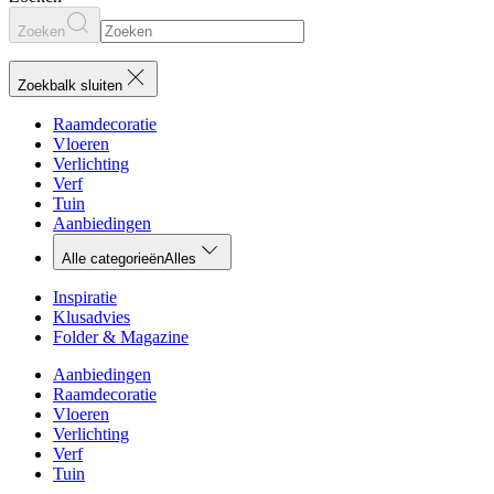
Zoeken
Zoekbalk sluiten
Raamdecoratie
Vloeren
Verlichting
Verf
Tuin
Aanbiedingen
Alle categorieën
Alles
Inspiratie
Klusadvies
Folder & Magazine
Aanbiedingen
Raamdecoratie
Vloeren
Verlichting
Verf
Tuin