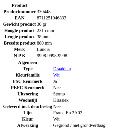
Product
Productnummer
330448
EAN
8711251946833
Gewicht product
30 gr
Hoogte product
2315 mm
Lengte product
38 mm
Breedte product
880 mm
Merk
Lundia
N P K
9998-9998-9998
Algemeen
Type
Draaideur
Kleurfamilie
Wit
FSC-keurmerk
Ja
PEFC Keurmerk
Nee
Uitvoering
Stomp
Woonstijl
Klassiek
Geleverd incl. deurbeslag
Nee
Lijn
Frama En 2A02
Kleur
Wit
Afwerking
Gegrond / met grondverflaag