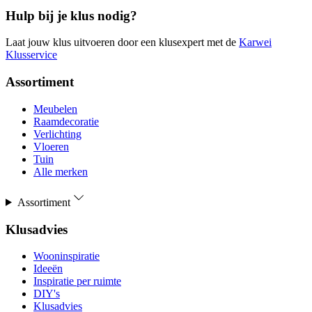
Hulp bij je klus nodig?
Laat jouw klus uitvoeren door een klusexpert met de
Karwei
Klusservice
Assortiment
Meubelen
Raamdecoratie
Verlichting
Vloeren
Tuin
Alle merken
Assortiment
Klusadvies
Wooninspiratie
Ideeën
Inspiratie per ruimte
DIY's
Klusadvies