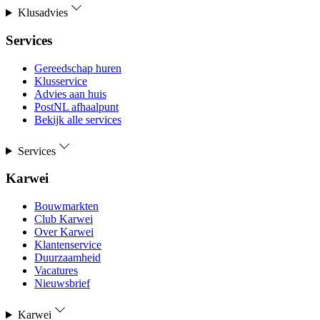
Klusadvies
Services
Gereedschap huren
Klusservice
Advies aan huis
PostNL afhaalpunt
Bekijk alle services
Services
Karwei
Bouwmarkten
Club Karwei
Over Karwei
Klantenservice
Duurzaamheid
Vacatures
Nieuwsbrief
Karwei