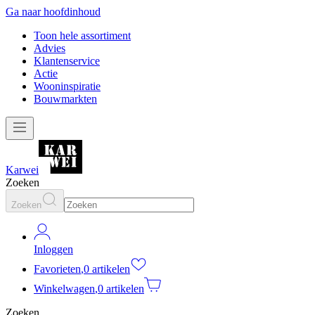
Ga naar hoofdinhoud
Toon hele assortiment
Advies
Klantenservice
Actie
Wooninspiratie
Bouwmarkten
Karwei
Zoeken
Zoeken
Inloggen
Favorieten
,
0 artikelen
Winkelwagen
,
0 artikelen
Zoeken