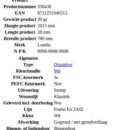
Product
Productnummer
330430
EAN
8711251946512
Gewicht product
30 gr
Hoogte product
2015 mm
Lengte product
38 mm
Breedte product
780 mm
Merk
Lundia
N P K
9998-9998-9998
Algemeen
Type
Draaideur
Kleurfamilie
Wit
FSC-keurmerk
Ja
PEFC Keurmerk
Nee
Uitvoering
Stomp
Woonstijl
Klassiek
Geleverd incl. deurbeslag
Nee
Lijn
Frama En 2A02
Kleur
Wit
Afwerking
Gegrond / met grondverflaag
Binnen- of buitendeur
Binnendeur