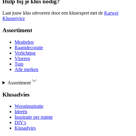
Hulp bij je klus nodig?
Laat jouw klus uitvoeren door een klusexpert met de
Karwei
Klusservice
Assortiment
Meubelen
Raamdecoratie
Verlichting
Vloeren
Tuin
Alle merken
Assortiment
Klusadvies
Wooninspiratie
Ideeën
Inspiratie per ruimte
DIY's
Klusadvies