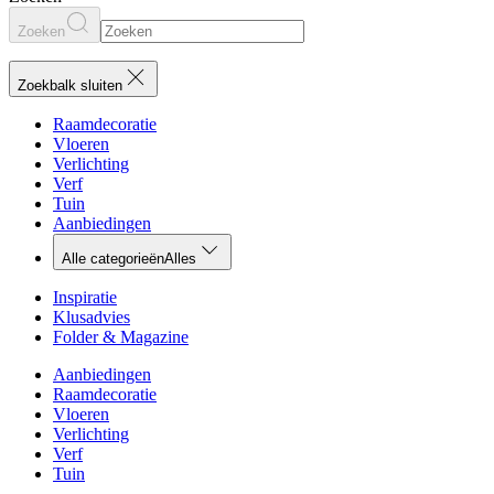
Zoeken
Zoekbalk sluiten
Raamdecoratie
Vloeren
Verlichting
Verf
Tuin
Aanbiedingen
Alle categorieën
Alles
Inspiratie
Klusadvies
Folder & Magazine
Aanbiedingen
Raamdecoratie
Vloeren
Verlichting
Verf
Tuin