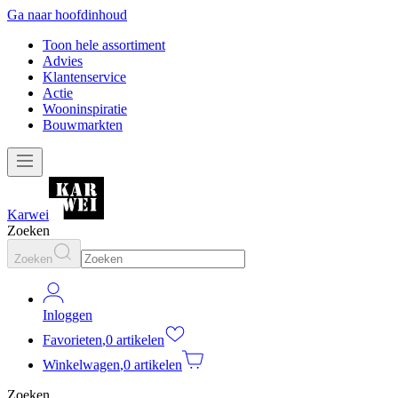
Ga naar hoofdinhoud
Toon hele assortiment
Advies
Klantenservice
Actie
Wooninspiratie
Bouwmarkten
Karwei
Zoeken
Zoeken
Inloggen
Favorieten
,
0 artikelen
Winkelwagen
,
0 artikelen
Zoeken