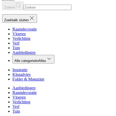
Zoeken
Zoekbalk sluiten
Raamdecoratie
Vloeren
Verlichting
Verf
Tuin
Aanbiedingen
Alle categorieën
Alles
Inspiratie
Klusadvies
Folder & Magazine
Aanbiedingen
Raamdecoratie
Vloeren
Verlichting
Verf
Tuin