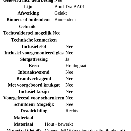
Geleverd incl. deurbeslag
Nee
Lijn
Bord Tva BA01
Afwerking
Gelakt
Binnen- of buitendeur
Binnendeur
Gebruik
Tochtvaldorpel mogelijk
Nee
Technische kenmerken
Inclusief slot
Nee
Inclusief voorgemonteerd glas
Nee
Slotgatfrezing
Ja
Kern
Honingraat
Inbraakwerend
Nee
Brandvertragend
Nee
Met voorgeboord krukgat
Nee
Inclusief kozijn
Nee
Voorgefreesd voor scharnieren
Nee
Schuifdeur Mogelijk
Nee
Draairichting
Rechts
Materiaal
Materiaal
Hout - bewerkt
Materiaal (detail)
Grenen
,
MDF (medium-density fibreboard)