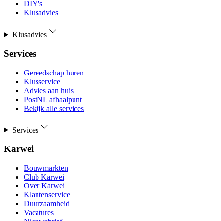
DIY's
Klusadvies
Klusadvies
Services
Gereedschap huren
Klusservice
Advies aan huis
PostNL afhaalpunt
Bekijk alle services
Services
Karwei
Bouwmarkten
Club Karwei
Over Karwei
Klantenservice
Duurzaamheid
Vacatures