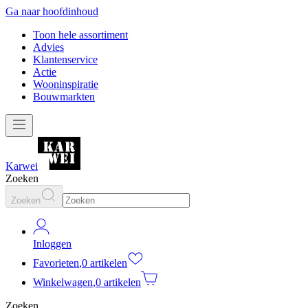
Ga naar hoofdinhoud
Toon hele assortiment
Advies
Klantenservice
Actie
Wooninspiratie
Bouwmarkten
Karwei
Zoeken
Zoeken
Inloggen
Favorieten
,
0 artikelen
Winkelwagen
,
0 artikelen
Zoeken