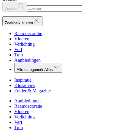
Zoeken
Zoekbalk sluiten
Raamdecoratie
Vloeren
Verlichting
Verf
Tuin
Aanbiedingen
Alle categorieën
Alles
Inspiratie
Klusadvies
Folder & Magazine
Aanbiedingen
Raamdecoratie
Vloeren
Verlichting
Verf
Tuin