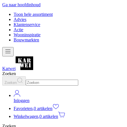
Ga naar hoofdinhoud
Toon hele assortiment
Advies
Klantenservice
Actie
Wooninspiratie
Bouwmarkten
Karwei
Zoeken
Zoeken
Inloggen
Favorieten
,
0 artikelen
Winkelwagen
,
0 artikelen
Zoeken