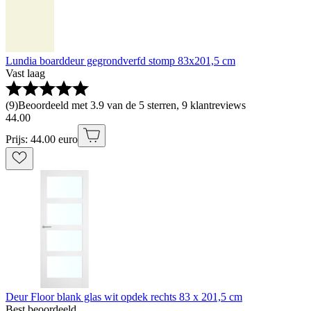
Lundia boarddeur gegrondverfd stomp 83x201,5 cm
Vast laag
(
9
)
Beoordeeld met 3.9 van de 5 sterren, 9 klantreviews
44
.
00
Prijs: 44.00 euro
Deur Floor blank glas wit opdek rechts 83 x 201,5 cm
Best beoordeeld