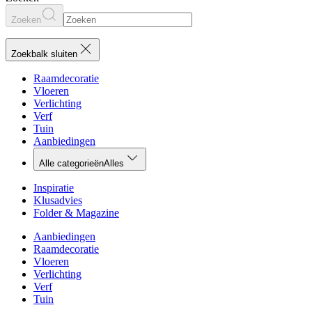
Zoeken
Zoekbalk sluiten
Raamdecoratie
Vloeren
Verlichting
Verf
Tuin
Aanbiedingen
Alle categorieën
Alles
Inspiratie
Klusadvies
Folder & Magazine
Aanbiedingen
Raamdecoratie
Vloeren
Verlichting
Verf
Tuin