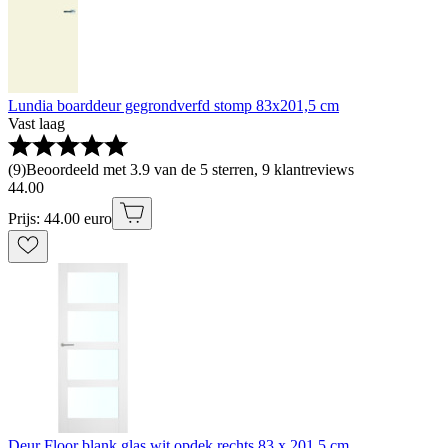
Lundia boarddeur gegrondverfd stomp 83x201,5 cm
Vast laag
(
9
)
Beoordeeld met 3.9 van de 5 sterren, 9 klantreviews
44
.
00
Prijs: 44.00 euro
Deur Floor blank glas wit opdek rechts 83 x 201,5 cm