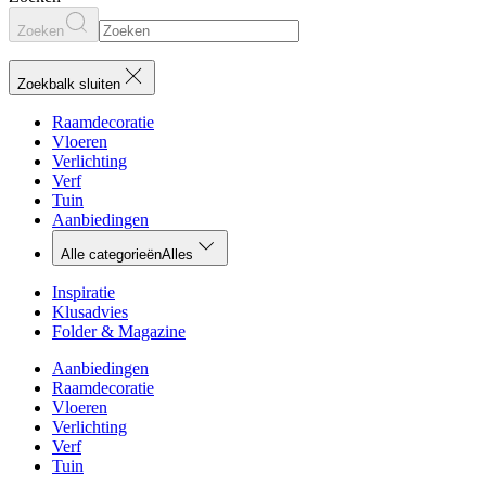
Zoeken
Zoekbalk sluiten
Raamdecoratie
Vloeren
Verlichting
Verf
Tuin
Aanbiedingen
Alle categorieën
Alles
Inspiratie
Klusadvies
Folder & Magazine
Aanbiedingen
Raamdecoratie
Vloeren
Verlichting
Verf
Tuin