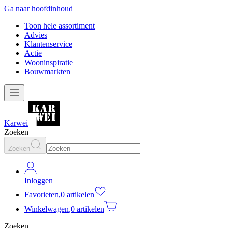
Ga naar hoofdinhoud
Toon hele assortiment
Advies
Klantenservice
Actie
Wooninspiratie
Bouwmarkten
Karwei
Zoeken
Zoeken
Inloggen
Favorieten
,
0 artikelen
Winkelwagen
,
0 artikelen
Zoeken