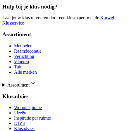
Hulp bij je klus nodig?
Laat jouw klus uitvoeren door een klusexpert met de
Karwei
Klusservice
Assortiment
Meubelen
Raamdecoratie
Verlichting
Vloeren
Tuin
Alle merken
Assortiment
Klusadvies
Wooninspiratie
Ideeën
Inspiratie per ruimte
DIY's
Klusadvies