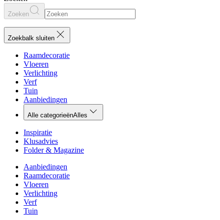
Zoeken
Zoekbalk sluiten
Raamdecoratie
Vloeren
Verlichting
Verf
Tuin
Aanbiedingen
Alle categorieën
Alles
Inspiratie
Klusadvies
Folder & Magazine
Aanbiedingen
Raamdecoratie
Vloeren
Verlichting
Verf
Tuin