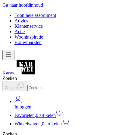
Ga naar hoofdinhoud
Toon hele assortiment
Advies
Klantenservice
Actie
Wooninspiratie
Bouwmarkten
Karwei
Zoeken
Zoeken
Inloggen
Favorieten
,
0 artikelen
Winkelwagen
,
0 artikelen
Zoeken