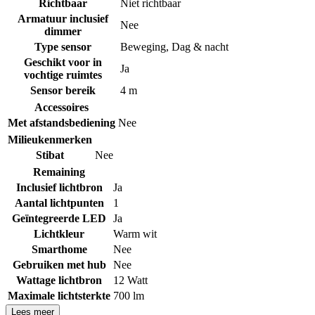
Richtbaar
Niet richtbaar
Armatuur inclusief
Nee
dimmer
Type sensor
Beweging
,
Dag & nacht
Geschikt voor in
Ja
vochtige ruimtes
Sensor bereik
4 m
Accessoires
Met afstandsbediening
Nee
Milieukenmerken
Stibat
Nee
Remaining
Inclusief lichtbron
Ja
Aantal lichtpunten
1
Geïntegreerde LED
Ja
Lichtkleur
Warm wit
Smarthome
Nee
Gebruiken met hub
Nee
Wattage lichtbron
12 Watt
Maximale lichtsterkte
700 lm
Lees meer