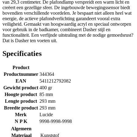
van 29,3 centimeter. De plafondlamp verspreidt een warm licht en
creëert een gezellige sfeer. De ingebouwde bewegingssensor biedt
bovendien verschillende voordelen. Je bespaart niet alleen heel wat
energie, de actieve plafondverlichting garandeert vooral extra
veiligheid. Gemaakt van hoogwaardig acryl en speciaal ontworpen
voor gebruik in de badkamer, combineert Dasher stijl en
functionaliteit. Een verfijnde uitstraling met de nodige gemoedsrust?
Dat is Dasher ten voeten uit.
Specificaties
Product
Productnummer
344364
EAN
5411212792082
Gewicht product
400 gr
Hoogte product
85 mm
Lengte product
293 mm
Breedte product
293 mm
Merk
Lucide
N P K
9998-9998-9998
Algemeen
Materiaal
Kunststof