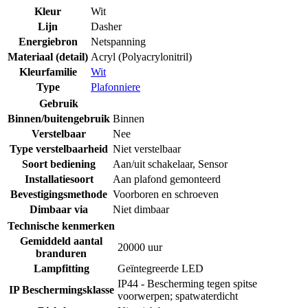
Kleur
Wit
Lijn
Dasher
Energiebron
Netspanning
Materiaal (detail)
Acryl (Polyacrylonitril)
Kleurfamilie
Wit
Type
Plafonniere
Gebruik
Binnen/buitengebruik
Binnen
Verstelbaar
Nee
Type verstelbaarheid
Niet verstelbaar
Soort bediening
Aan/uit schakelaar
,
Sensor
Installatiesoort
Aan plafond gemonteerd
Bevestigingsmethode
Voorboren en schroeven
Dimbaar via
Niet dimbaar
Technische kenmerken
Gemiddeld aantal
20000 uur
branduren
Lampfitting
Geïntegreerde LED
IP44 - Bescherming tegen spitse
IP Beschermingsklasse
voorwerpen; spatwaterdicht