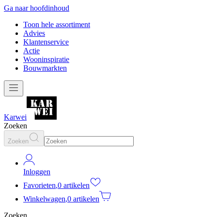
Ga naar hoofdinhoud
Toon hele assortiment
Advies
Klantenservice
Actie
Wooninspiratie
Bouwmarkten
Karwei
Zoeken
Zoeken
Inloggen
Favorieten
,
0 artikelen
Winkelwagen
,
0 artikelen
Zoeken