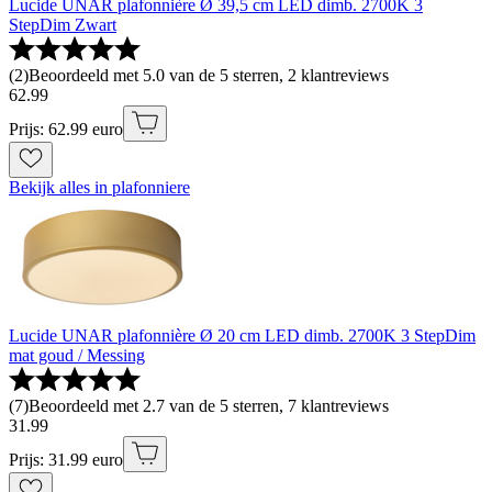
Lucide UNAR plafonnière Ø 39,5 cm LED dimb. 2700K 3
StepDim Zwart
(
2
)
Beoordeeld met 5.0 van de 5 sterren, 2 klantreviews
62
.
99
Prijs: 62.99 euro
Bekijk alles in plafonniere
Lucide UNAR plafonnière Ø 20 cm LED dimb. 2700K 3 StepDim
mat goud / Messing
(
7
)
Beoordeeld met 2.7 van de 5 sterren, 7 klantreviews
31
.
99
Prijs: 31.99 euro