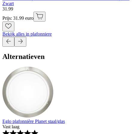
Zwart
31
.
99
Prijs: 31.99 euro
Bekijk alles in plafonniere
Alternatieven
Eglo plafonnière Planet staal/glas
Vast laag