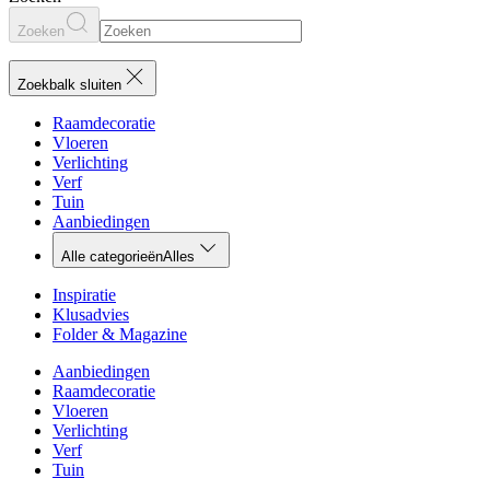
Zoeken
Zoekbalk sluiten
Raamdecoratie
Vloeren
Verlichting
Verf
Tuin
Aanbiedingen
Alle categorieën
Alles
Inspiratie
Klusadvies
Folder & Magazine
Aanbiedingen
Raamdecoratie
Vloeren
Verlichting
Verf
Tuin