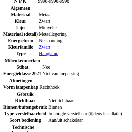
N P K
9998-9998-9998
Algemeen
Materiaal
Metaal
Kleur
Zwart
Lijn
Miravelle
Materiaal (detail)
Metaallegering
Energiebron
Netspanning
Kleurfamilie
Zwart
Type
Hanglamp
Milieukenmerken
Stibat
Nee
Energieklasse 2021
Niet van toepassing
Afmetingen
Vorm lampenkap
Rechthoek
Gebruik
Richtbaar
Niet richtbaar
Binnen/buitengebruik
Binnen
Type verstelbaarheid
In hoogte verstelbaar (tijdens installatie)
Soort bediening
Aan/uit schakelaar
Technische