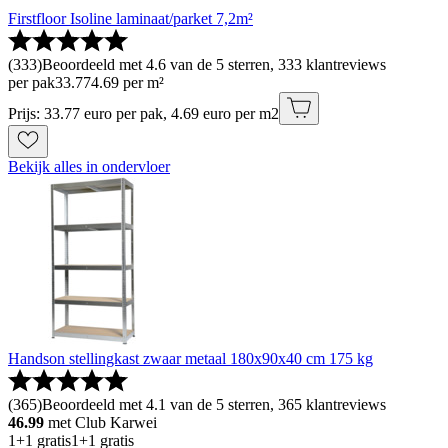
Firstfloor Isoline laminaat/parket 7,2m²
(
333
)
Beoordeeld met 4.6 van de 5 sterren, 333 klantreviews
per pak
33
.
77
4.69 per m²
Prijs: 33.77 euro per pak, 4.69 euro per m2
Bekijk alles in ondervloer
Handson stellingkast zwaar metaal 180x90x40 cm 175 kg
(
365
)
Beoordeeld met 4.1 van de 5 sterren, 365 klantreviews
46.99
met Club Karwei
1+1 gratis
1+1 gratis