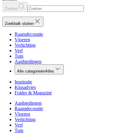
Zoeken
Zoekbalk sluiten
Raamdecoratie
Vloeren
Verlichting
Verf
Tuin
Aanbiedingen
Alle categorieën
Alles
Inspiratie
Klusadvies
Folder & Magazine
Aanbiedingen
Raamdecoratie
Vloeren
Verlichting
Verf
Tuin