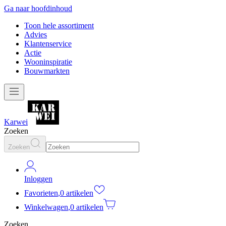
Ga naar hoofdinhoud
Toon hele assortiment
Advies
Klantenservice
Actie
Wooninspiratie
Bouwmarkten
Karwei
Zoeken
Zoeken
Inloggen
Favorieten
,
0 artikelen
Winkelwagen
,
0 artikelen
Zoeken