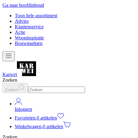
Ga naar hoofdinhoud
Toon hele assortiment
Advies
Klantenservice
Actie
Wooninspiratie
Bouwmarkten
Karwei
Zoeken
Zoeken
Inloggen
Favorieten
,
0 artikelen
Winkelwagen
,
0 artikelen
Zoeken