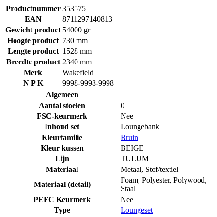
Productnummer
353575
EAN
8711297140813
Gewicht product
54000 gr
Hoogte product
730 mm
Lengte product
1528 mm
Breedte product
2340 mm
Merk
Wakefield
N P K
9998-9998-9998
Algemeen
Aantal stoelen
0
FSC-keurmerk
Nee
Inhoud set
Loungebank
Kleurfamilie
Bruin
Kleur kussen
BEIGE
Lijn
TULUM
Materiaal
Metaal
,
Stof/textiel
Foam
,
Polyester
,
Polywood
,
Materiaal (detail)
Staal
PEFC Keurmerk
Nee
Type
Loungeset