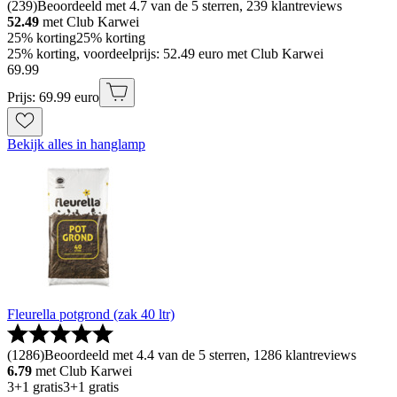
(
239
)
Beoordeeld met 4.7 van de 5 sterren, 239 klantreviews
52.49
met Club Karwei
25% korting
25% korting
25% korting, voordeelprijs: 52.49 euro met Club Karwei
69
.
99
Prijs: 69.99 euro
Bekijk alles in hanglamp
Fleurella potgrond (zak 40 ltr)
(
1286
)
Beoordeeld met 4.4 van de 5 sterren, 1286 klantreviews
6.79
met Club Karwei
3+1 gratis
3+1 gratis