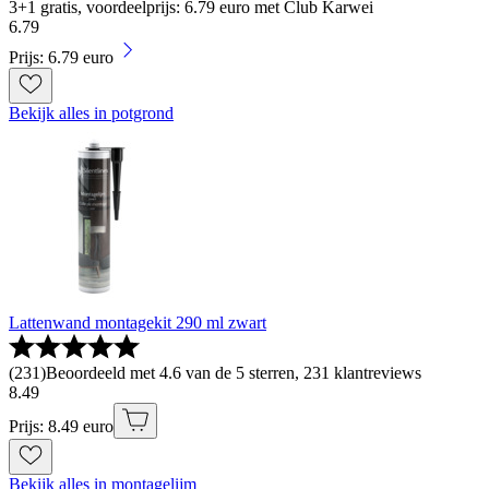
3+1 gratis, voordeelprijs: 6.79 euro met Club Karwei
6
.
79
Prijs: 6.79 euro
Bekijk alles in potgrond
Lattenwand montagekit 290 ml zwart
(
231
)
Beoordeeld met 4.6 van de 5 sterren, 231 klantreviews
8
.
49
Prijs: 8.49 euro
Bekijk alles in montagelijm