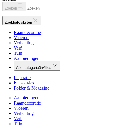
Zoeken
Zoekbalk sluiten
Raamdecoratie
Vloeren
Verlichting
Verf
Tuin
Aanbiedingen
Alle categorieën
Alles
Inspiratie
Klusadvies
Folder & Magazine
Aanbiedingen
Raamdecoratie
Vloeren
Verlichting
Verf
Tuin