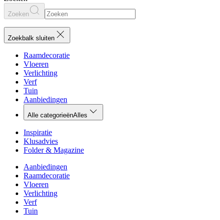
Zoeken
Zoekbalk sluiten
Raamdecoratie
Vloeren
Verlichting
Verf
Tuin
Aanbiedingen
Alle categorieën
Alles
Inspiratie
Klusadvies
Folder & Magazine
Aanbiedingen
Raamdecoratie
Vloeren
Verlichting
Verf
Tuin