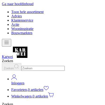
Ga naar hoofdinhoud
Toon hele assortiment
Advies
Klantenservice
Actie
Wooninspiratie
Bouwmarkten
Karwei
Zoeken
Zoeken
Inloggen
Favorieten
,
0 artikelen
Winkelwagen
,
0 artikelen
Zoeken