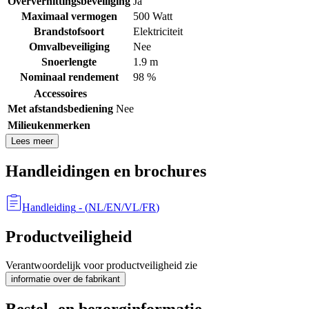
Oververhittingsbeveiliging
Ja
Maximaal vermogen
500 Watt
Brandstofsoort
Elektriciteit
Omvalbeveiliging
Nee
Snoerlengte
1.9 m
Nominaal rendement
98 %
Accessoires
Met afstandsbediening
Nee
Milieukenmerken
Lees meer
Handleidingen en brochures
Handleiding
- (
NL/EN/VL/FR
)
Productveiligheid
Verantwoordelijk voor productveiligheid zie
informatie over de fabrikant