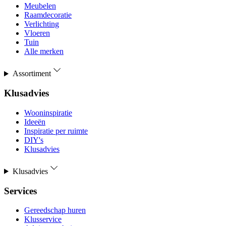
Meubelen
Raamdecoratie
Verlichting
Vloeren
Tuin
Alle merken
Assortiment
Klusadvies
Wooninspiratie
Ideeën
Inspiratie per ruimte
DIY's
Klusadvies
Klusadvies
Services
Gereedschap huren
Klusservice