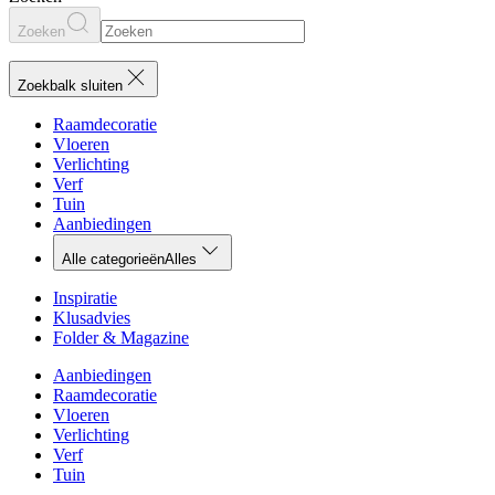
Zoeken
Zoekbalk sluiten
Raamdecoratie
Vloeren
Verlichting
Verf
Tuin
Aanbiedingen
Alle categorieën
Alles
Inspiratie
Klusadvies
Folder & Magazine
Aanbiedingen
Raamdecoratie
Vloeren
Verlichting
Verf
Tuin