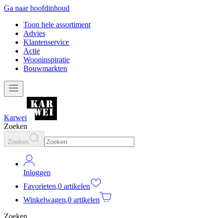
Ga naar hoofdinhoud
Toon hele assortiment
Advies
Klantenservice
Actie
Wooninspiratie
Bouwmarkten
Karwei
Zoeken
Zoeken
Inloggen
Favorieten
,
0 artikelen
Winkelwagen
,
0 artikelen
Zoeken