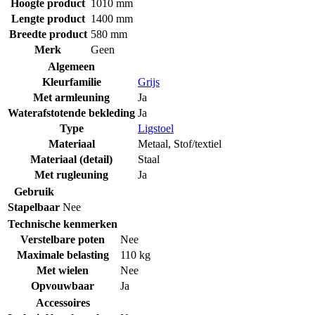
Hoogte product
1010 mm
Lengte product
1400 mm
Breedte product
580 mm
Merk
Geen
Algemeen
Kleurfamilie
Grijs
Met armleuning
Ja
Waterafstotende bekleding
Ja
Type
Ligstoel
Materiaal
Metaal
,
Stof/textiel
Materiaal (detail)
Staal
Met rugleuning
Ja
Gebruik
Stapelbaar
Nee
Technische kenmerken
Verstelbare poten
Nee
Maximale belasting
110 kg
Met wielen
Nee
Opvouwbaar
Ja
Accessoires